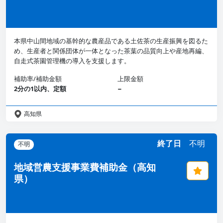
本県中山間地域の基幹的な農産品である土佐茶の生産振興を図るた
め、生産者と関係団体が一体となった茶葉の品質向上や産地再編、
自走式茶園管理機の導入を支援します。
補助率/補助金額
上限金額
2分の1以内、定額
−
高知県
終了日
不明
不明
地域営農支援事業費補助金（高知
県）