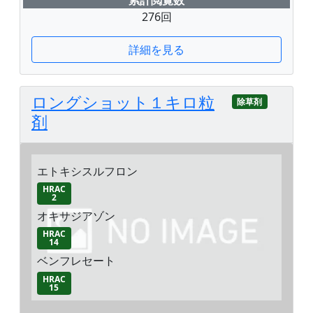
276回
詳細を見る
ロングショット１キロ粒
除草剤
剤
エトキシスルフロン
HRAC
2
オキサジアゾン
HRAC
14
ベンフレセート
HRAC
15