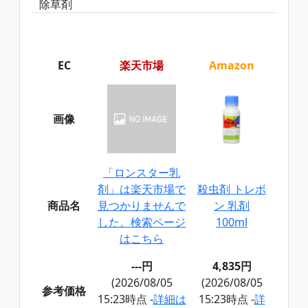
除草剤
EC
楽天市場
Amazon
画像
「ロンスター乳
剤」は楽天市場で
殺虫剤 トレボ
商品名
見つかりませんで
ン 乳剤
した。検索ページ
100ml
はこちら
---円
4,835円
(2026/08/05
(2026/08/05
参考価格
15:23時点 -
詳細は
15:23時点 -
詳