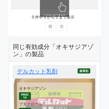
テー
スクロールできます
0 件中 0 から 0 まで表示
前
次
同じ有効成分「オキサジアゾ
ン」の製品
デルカット乳剤
除草剤
オキサジアゾン
HRAC
14
ブタクロール