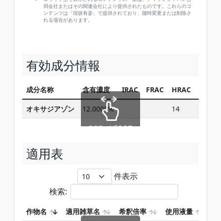
同会社またはその関連会社により提供されたものです。これらのコ
ンテンツは「現状有姿」で提供されており、随時変更または削除さ
れる場合があります。
有効成分情報
成分名称
含有濃度
IRAC
FRAC
HRAC
同じ有
オキサジアゾン
12.0000%
14
スクロールできます
適用表
件表示
検索:
作物名
適用雑草名
希釈倍率
使用液量
使