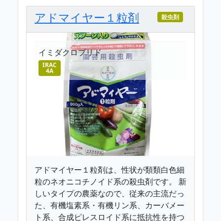
アドマイヤー１粒剤
殺虫剤
イミダクロプリド
IRAC
4A
アドマイヤー１粒剤は、性状が類類白色細
粒のネオニコチノイド系の殺虫剤です。 新
しいタイプの農薬なので、従来の主流だっ
た、有機塩素系・有機リン系、カーバメー
ト系、合成ピレスロイド系に抵抗性を持つ