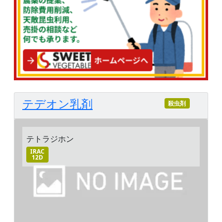
テデオン乳剤
殺虫剤
テトラジホン
IRAC
12D