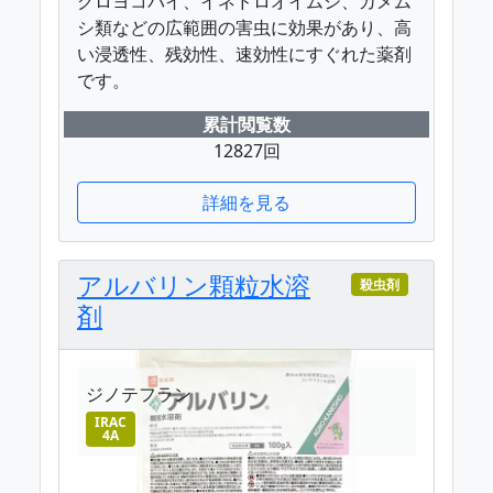
グロヨコバイ、イネドロオイムシ、カメム
シ類などの広範囲の害虫に効果があり、高
い浸透性、残効性、速効性にすぐれた薬剤
です。
累計閲覧数
12827回
詳細を見る
アルバリン顆粒水溶
殺虫剤
剤
ジノテフラン
IRAC
4A