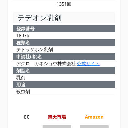
1351回
テデオン乳剤
登録番号
18076
種類名
テトラジホン乳剤
申請社(者)名
アグロ カネショウ株式会社
公式サイト
剤型名
乳剤
用途
殺虫剤
EC
楽天市場
Amazon