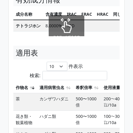
成分名称
含有濃度
IRAC
FRAC
HRAC
同じ有効
テトラジホン
8.0000%
12D
検
スクロールできます
適用表
件表示
検索:
作物名
適用病害虫名
希釈倍率
使用液量
茶
カンザワハダニ
500〜1000
200〜400
倍
㍑/10a
花き類・
ハダニ類
500〜1000
100〜300
観葉植物
倍
㍑/10a