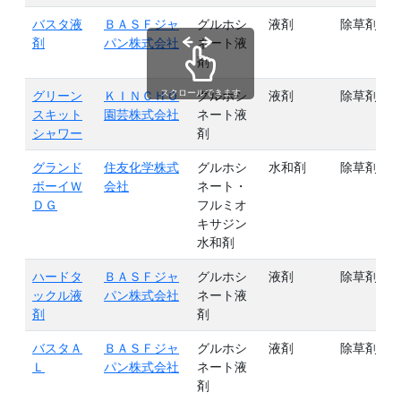
バスタ液
ＢＡＳＦジャ
グルホシ
液剤
除草剤
剤
パン株式会社
ネート液
剤
スクロールできます
グリーン
ＫＩＮＣＨＯ
グルホシ
液剤
除草剤
スキット
園芸株式会社
ネート液
シャワー
剤
グランド
住友化学株式
グルホシ
水和剤
除草剤
ボーイＷ
会社
ネート・
ＤＧ
フルミオ
キサジン
水和剤
ハードタ
ＢＡＳＦジャ
グルホシ
液剤
除草剤
ックル液
パン株式会社
ネート液
剤
剤
バスタＡ
ＢＡＳＦジャ
グルホシ
液剤
除草剤
Ｌ
パン株式会社
ネート液
剤