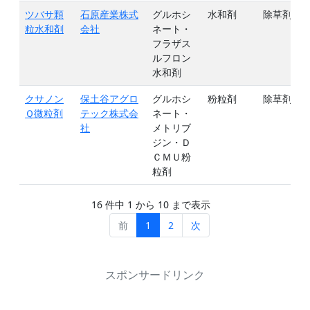
ツバサ顆
石原産業株式
グルホシ
水和剤
除草剤
粒水和剤
会社
ネート・
フラザス
ルフロン
水和剤
クサノン
保土谷アグロ
グルホシ
粉粒剤
除草剤
Ｑ微粒剤
テック株式会
ネート・
社
メトリブ
ジン・Ｄ
ＣＭＵ粉
粒剤
16 件中 1 から 10 まで表示
前
1
2
次
スポンサードリンク