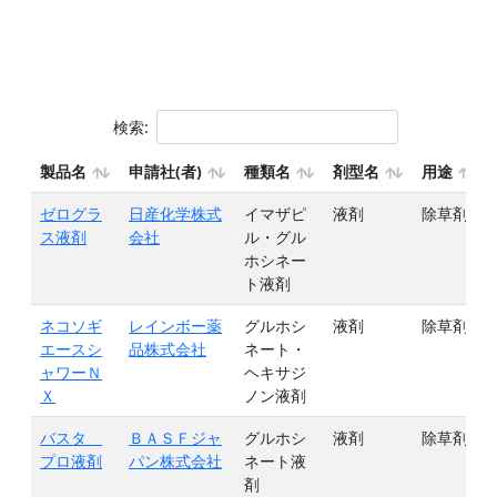
検索:
製品名
申請社(者)
種類名
剤型名
用途
ゼログラ
日産化学株式
イマザピ
液剤
除草剤
ス液剤
会社
ル・グル
ホシネー
ト液剤
ネコソギ
レインボー薬
グルホシ
液剤
除草剤
エースシ
品株式会社
ネート・
ャワーＮ
ヘキサジ
Ｘ
ノン液剤
バスタ
ＢＡＳＦジャ
グルホシ
液剤
除草剤
プロ液剤
パン株式会社
ネート液
剤