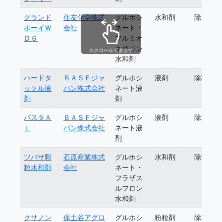
グランド
住友化学株式
グルホシ
水和剤
除草剤
ボーイＷ
会社
ネート・
ＤＧ
フルミオ
キサジン
スクロールできます
水和剤
ハードタ
ＢＡＳＦジャ
グルホシ
液剤
除草剤
ックル液
パン株式会社
ネート液
剤
剤
バスタＡ
ＢＡＳＦジャ
グルホシ
液剤
除草剤
Ｌ
パン株式会社
ネート液
剤
ツバサ顆
石原産業株式
グルホシ
水和剤
除草剤
粒水和剤
会社
ネート・
フラザス
ルフロン
水和剤
クサノン
保土谷アグロ
グルホシ
粉粒剤
除草剤