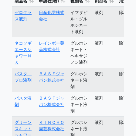
製品名
申請社(者)
種類名
剤型名
用途
ゼログラ
日産化学株式
イマザピ
液剤
除草剤
ス液剤
会社
ル・グル
ホシネー
ト液剤
ネコソギ
レインボー薬
グルホシ
液剤
除草剤
エースシ
品株式会社
ネート・
ャワーＮ
ヘキサジ
Ｘ
ノン液剤
バスタ
ＢＡＳＦジャ
グルホシ
液剤
除草剤
プロ液剤
パン株式会社
ネート液
剤
バスタ液
ＢＡＳＦジャ
グルホシ
液剤
除草剤
剤
パン株式会社
ネート液
剤
グリーン
ＫＩＮＣＨＯ
グルホシ
液剤
除草剤
スキット
園芸株式会社
ネート液
シャワー
剤