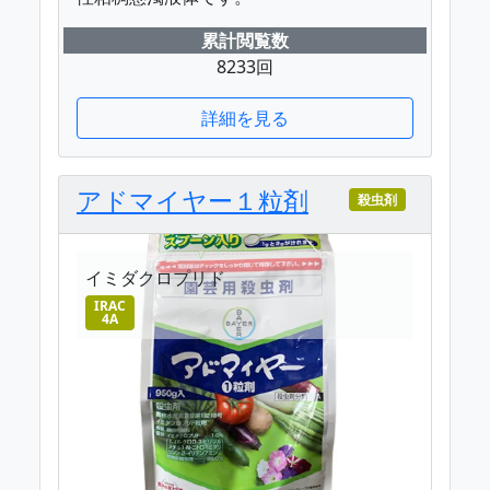
累計閲覧数
8233回
詳細を見る
アドマイヤー１粒剤
殺虫剤
イミダクロプリド
IRAC
4A