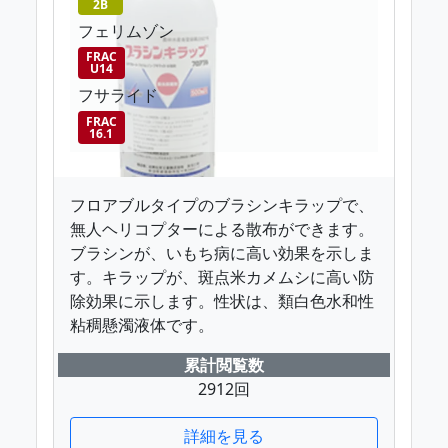
2B
フェリムゾン
FRAC
U14
フサライド
FRAC
16.1
フロアブルタイプのブラシンキラップで、
無人ヘリコプターによる散布ができます。
ブラシンが、いもち病に高い効果を示しま
す。キラップが、斑点米カメムシに高い防
除効果に示します。性状は、類白色水和性
粘稠懸濁液体です。
累計閲覧数
2912回
詳細を見る