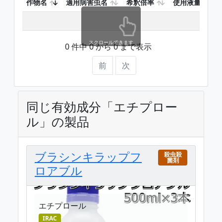
作物名
適用病害虫名
希釈倍率
使用液量
テー
スクロールできます
0 件中 0 から 0 まで表示
前
次
同じ有効成分「エチプロー
ル」の製品
ブラシンキラップフ
殺虫殺
菌剤
ロアブル
エチプロール
IRAC