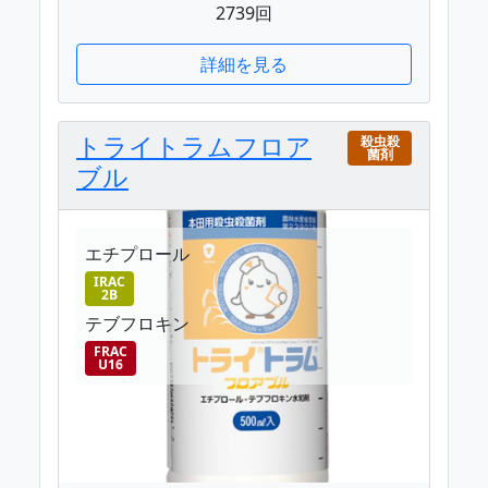
2739回
詳細を見る
トライトラムフロア
殺虫殺
菌剤
ブル
エチプロール
IRAC
2B
テブフロキン
FRAC
U16