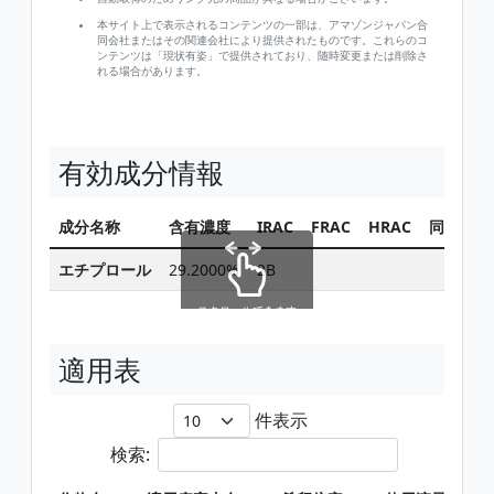
本サイト上で表示されるコンテンツの一部は、アマゾンジャパン合
同会社またはその関連会社により提供されたものです。これらのコ
ンテンツは「現状有姿」で提供されており、随時変更または削除さ
れる場合があります。
有効成分情報
成分名称
含有濃度
IRAC
FRAC
HRAC
同じ有効
エチプロール
29.2000%
2B
スクロールできます
適用表
件表示
検索: