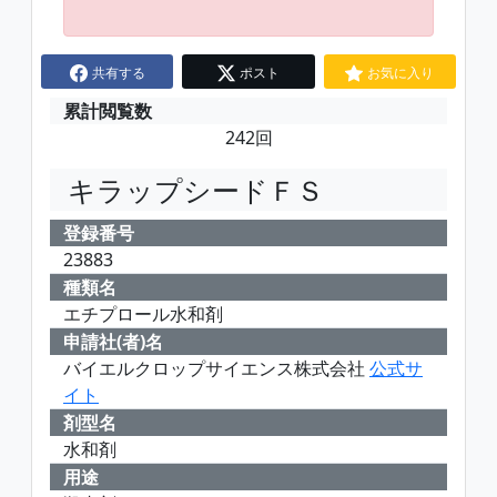
共有する
ポスト
お気に入り
累計閲覧数
242回
キラップシードＦＳ
登録番号
23883
種類名
エチプロール水和剤
申請社(者)名
バイエルクロップサイエンス株式会社
公式サ
イト
剤型名
水和剤
用途