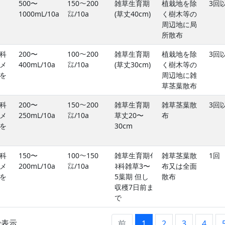
500〜
150〜200
雑草生育期
植栽地を除
3回
1000mL/10a
㍑/10a
(草丈40cm)
く樹木等の
周辺地に局
所散布
科
200〜
100〜200
雑草生育期
植栽地を除
3回
メ
400mL/10a
㍑/10a
(草丈30cm)
く樹木等の
を
周辺地に雑
草茎葉散布
科
200〜
150〜200
雑草生育期
雑草茎葉散
3回
メ
250mL/10a
㍑/10a
草丈20〜
布
を
30cm
科
150〜
100〜150
雑草生育期ｲ
雑草茎葉散
1回
メ
200mL/10a
㍑/10a
ﾈ科雑草3〜
布又は全面
を
5葉期 但し
散布
収穫7日前ま
で
まで表示
前
1
2
3
4