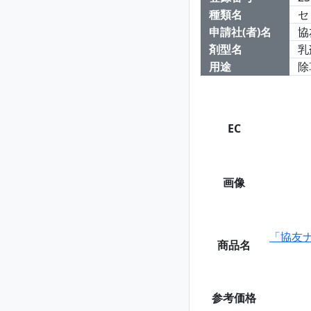
種類名
セ
申請社(者)名
協
剤型名
乳
用途
除
EC
画像
「協友
商品名
参考価格