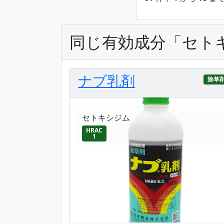
同じ有効成分「セト
ナブ乳剤
除草
セトキシジム
HRAC
1