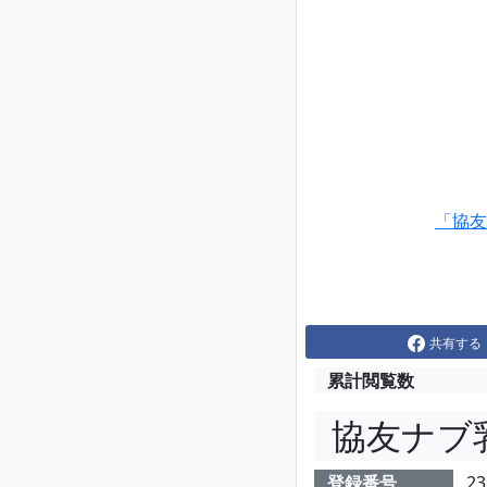
「協友
共有する
累計閲覧数
協友ナブ
登録番号
23