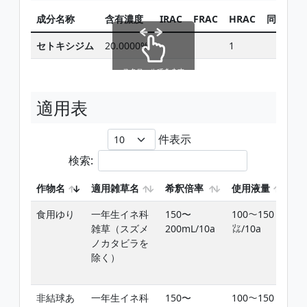
成分名称
含有濃度
IRAC
FRAC
HRAC
同じ有効
セトキシジム
20.0000%
1
スクロールできます
適用表
件表示
検索:
作物名
適用雑草名
希釈倍率
使用液量
使
食用ゆり
一年生イネ科
150〜
100〜150
雑
雑草（スズメ
200mL/10a
㍑/10a
ﾈ
ノカタビラを
5
除く）
収
ま
非結球あ
一年生イネ科
150〜
100〜150
雑