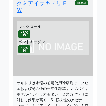
クミアイサキドリＥ
除草剤
Ｗ
ブタクロール
HRAC
15
ペントキサゾン
HRAC
14
サキドリは水稲の初期使用除草剤で、ノビ
エおよびその他の一年生雑草，マツバイ，
ホタルイ，ヘラオモダカ，ミズガヤツリに
対して効果が高く，SU抵抗性のアゼナ，
コナギ，ミズアオイ，ホタルイなどにも有