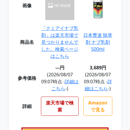
画像
「クミアイナブ乳
剤」は楽天市場で
日本曹達 除草
商品名
見つかりませんで
剤 ナブ乳剤
した。検索ページ
500ml
はこちら
---円
3,689円
(2026/08/07
(2026/08/07
参考価格
09:07時点 -
詳細は
09:07時点 -
詳
こちら
-)
細はこちら
-)
楽天市場で検
Amazon
詳細
索
で見る