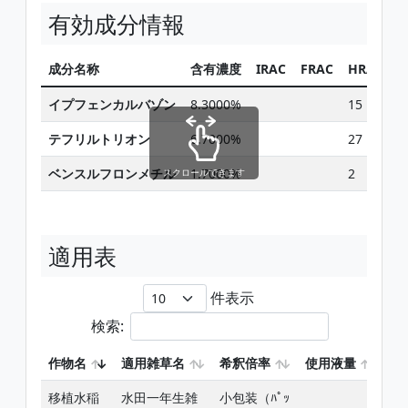
有効成分情報
成分名称
含有濃度
IRAC
FRAC
HRAC
イプフェンカルバゾン
8.3000%
15
テフリルトリオン
6.7000%
27
ベンスルフロンメチル
1.7000%
2
スクロールできます
適用表
件表示
検索:
作物名
適用雑草名
希釈倍率
使用液量
使
移植水稲
水田一年生雑
小包装（ﾊﾟｯ
移