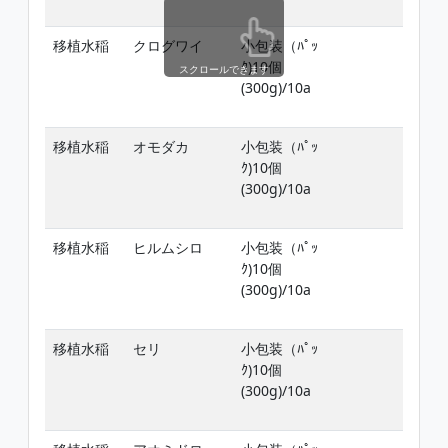
後
移植水稲
クログワイ
小包装（ﾊﾟｯ
移
ｸ)10個
ﾋﾞ
スクロールできます
(300g)/10a
但
後
移植水稲
オモダカ
小包装（ﾊﾟｯ
移
ｸ)10個
ﾋﾞ
(300g)/10a
但
後
移植水稲
ヒルムシロ
小包装（ﾊﾟｯ
移
ｸ)10個
ﾋﾞ
(300g)/10a
但
後
移植水稲
セリ
小包装（ﾊﾟｯ
移
ｸ)10個
ﾋﾞ
(300g)/10a
但
後