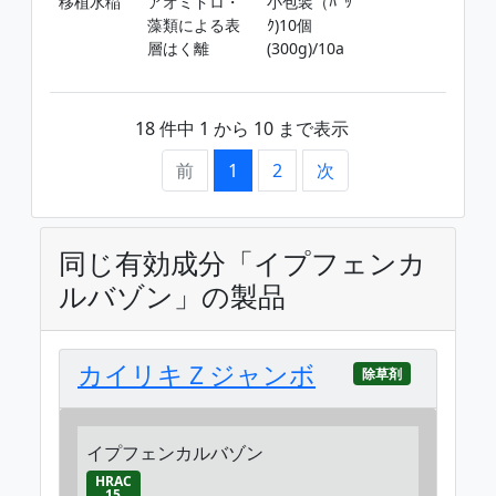
移植水稲
アオミドロ・
小包装（ﾊﾟｯ
移
藻類による表
ｸ)10個
ﾋﾞ
層はく離
(300g)/10a
但
後
18 件中 1 から 10 まで表示
前
1
2
次
同じ有効成分「イプフェンカ
ルバゾン」の製品
カイリキＺジャンボ
除草剤
イプフェンカルバゾン
HRAC
15