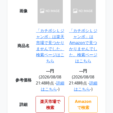
画像
「カチボシＬジ
「カチボシＬジ
ャンボ」は楽天
ャンボ」は
市場で見つかり
Amazonで見つ
商品名
ませんでした。
かりませんでし
検索ページはこ
た。検索ページ
ちら
はこちら
---円
---円
(2026/08/08
(2026/08/08
参考価格
21:48時点 -
詳細
21:48時点 -
詳細
はこちら
-)
はこちら
-)
楽天市場で
Amazon
詳細
検索
で検索