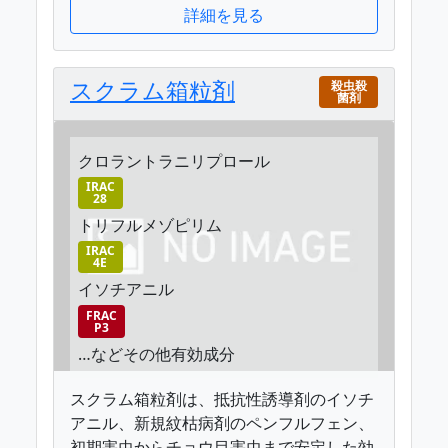
詳細を見る
スクラム箱粒剤
殺虫殺
菌剤
クロラントラニリプロール
IRAC
28
トリフルメゾピリム
IRAC
4E
イソチアニル
FRAC
P3
…などその他有効成分
スクラム箱粒剤は、抵抗性誘導剤のイソチ
アニル、新規紋枯病剤のペンフルフェン、
初期害虫からチョウ目害虫まで安定した効