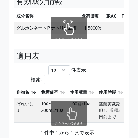
有効成分情報
成分名称
含有濃度
IRAC
FRAC
グルホシネートＰナトリウム塩
11.5000%
スクロールできます
適用表
件表示
検索:
作物名
希釈倍率
使用液量
使用時期
使用
ばれいし
100〜
100㍑/10a
茎葉黄変期
茎葉
ょ
200mL/10a
但し､収穫3
日前まで
スクロールできます
1 件中 1 から 1 まで表示