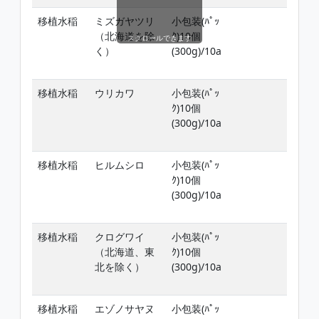
移植水稲
ミズガヤツリ
小包装(ﾊﾟｯ
移
（北海道を除
ｸ)10個
ﾉﾋ
スクロールできます
く）
(300g)/10a
但
3
移植水稲
ウリカワ
小包装(ﾊﾟｯ
移
ｸ)10個
ﾉﾋ
(300g)/10a
但
3
移植水稲
ヒルムシロ
小包装(ﾊﾟｯ
移
ｸ)10個
ﾉﾋ
(300g)/10a
但
3
移植水稲
クログワイ
小包装(ﾊﾟｯ
移
（北海道、東
ｸ)10個
ﾉﾋ
北を除く）
(300g)/10a
但
3
移植水稲
エゾノサヤヌ
小包装(ﾊﾟｯ
移