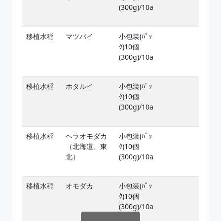
(300g)/10a
但
3
移植水稲
マツバイ
小包装(ﾊﾟｯ
移
ｸ)10個
ﾉﾋ
(300g)/10a
但
3
移植水稲
ホタルイ
小包装(ﾊﾟｯ
移
ｸ)10個
ﾉﾋ
(300g)/10a
但
3
移植水稲
ヘラオモダカ
小包装(ﾊﾟｯ
移
（北海道、東
ｸ)10個
ﾉﾋ
北）
(300g)/10a
但
3
移植水稲
オモダカ
小包装(ﾊﾟｯ
移
ｸ)10個
ﾉﾋ
(300g)/10a
但
3