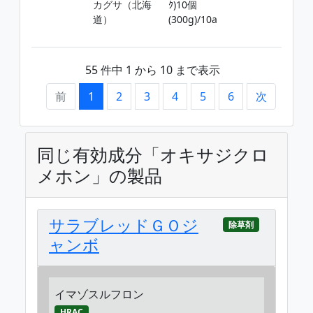
カグサ（北海
ｸ)10個
ﾉﾋ
道）
(300g)/10a
但
3
55 件中 1 から 10 まで表示
前
1
2
3
4
5
6
次
同じ有効成分「オキサジクロ
メホン」の製品
サラブレッドＧＯジ
除草剤
ャンボ
イマゾスルフロン
HRAC