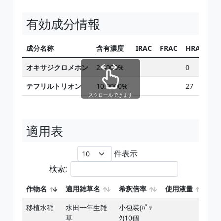
有効成分情報
成分名称
含有濃度
IRAC
FRAC
HRAC
同
オキサジクロメホン
2.0000%
0
テフリルトリオン
10.0000%
27
スクロールできます
適用表
件表示
検索:
作物名
適用雑草名
希釈倍率
使用液量
使
移植水稲
水田一年生雑
小包装(ﾊﾟｯ
移
草
ｸ)10個
ﾉﾋ