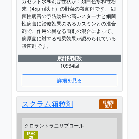
カセット水和剤は性状が：類白色水和性粉
末（45μm以下）の野菜の殺菌剤です。 細
菌性病害の予防効果の高いスターナと細菌
性病害に治療効果のあるカスミンとの混合
剤で、作用の異なる両剤の混合によって、
病原菌に対する相乗効果が認められている
殺菌剤です。
累計閲覧数
10934回
詳細を見る
スクラム箱粒剤
殺虫殺
菌剤
クロラントラニリプロール
IRAC
28