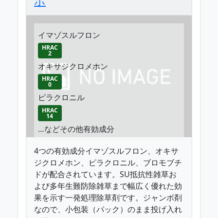
ボ
イマゾスルフロン
HRAC
2
オキサジクロメホン
HRAC
0
ピラクロニル
HRAC
14
…などその他有効成分
4つの有効成分イマゾスルフロン、オキサ
ジクロメホン、ピラクロニル、ブロモブチ
ドが配合されています。SU抵抗性雑草お
よび多年生難防除雑草まで幅広く優れた効
果を示す一発処理除草剤です。ジャンボ剤
なので、小包装（パック）のまま投げ入れ