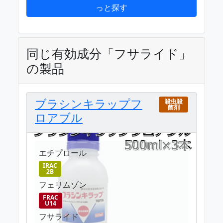
っと探す
同じ有効成分「フサライド」
の製品
ブラシンキラップフ
殺虫殺
菌剤
ロアブル
エチプロール
IRAC
2B
フェリムゾン
FRAC
U14
フサライド