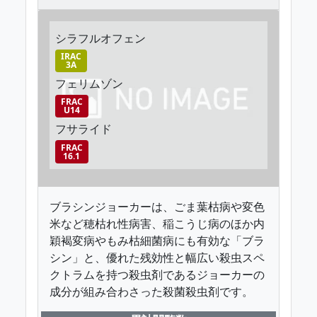
シラフルオフェン
IRAC
3A
フェリムゾン
FRAC
U14
フサライド
FRAC
16.1
ブラシンジョーカーは、ごま葉枯病や変色
米など穂枯れ性病害、稲こうじ病のほか内
穎褐変病やもみ枯細菌病にも有効な「ブラ
シン」と、優れた残効性と幅広い殺虫スペ
クトラムを持つ殺虫剤であるジョーカーの
成分が組み合わさった殺菌殺虫剤です。