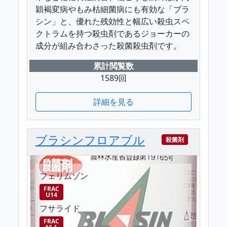
穎褐変病やもみ枯細菌病にも有効な「ブラ
シン」と、優れた残効性と幅広い殺虫スペ
クトラムを持つ殺虫剤であるジョーカーの
成分が組み合わさった殺菌殺虫剤です。
累計閲覧数
1589回
詳細を見る
ブラシンフロアブル
殺菌剤
フェリムゾン
FRAC
U14
フサライド
FRAC