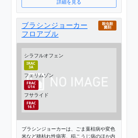
詳細を見る
ブラシンジョーカー
殺虫殺
菌剤
フロアブル
シラフルオフェン
IRAC
3A
フェリムゾン
FRAC
U14
フサライド
FRAC
16.1
ブラシンジョーカーは、ごま葉枯病や変色
米など穂枯れ性病害、稲こうじ病のほか内