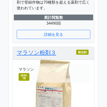
剤で登録作物は70種類を超える薬剤で広く
使われています。
累計閲覧数
34490回
詳細を見る
マラソン粉剤３
殺虫剤
マラソン
IRAC
1B