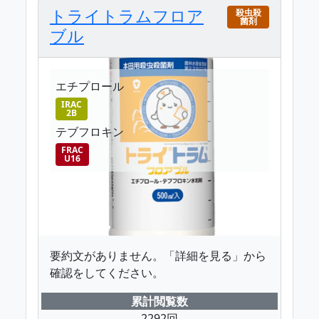
トライトラムフロア
殺虫殺
菌剤
ブル
エチプロール
IRAC
2B
テブフロキン
FRAC
U16
要約文がありません。「詳細を見る」から
確認をしてください。
累計閲覧数
2292回