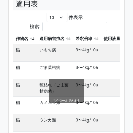
適用表
件表示
検索:
作物名
適用病害虫名
希釈倍率
使用液量
稲
いもち病
3〜4kg/10a
稲
ごま葉枯病
3〜4kg/10a
稲
穂枯れ（ごま葉
3〜4kg/10a
枯病菌）
スクロールできます
稲
カメムシ類
3〜4kg/10a
稲
ウンカ類
3〜4kg/10a