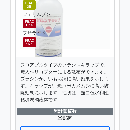
IRAC
2B
フェリムゾン
FRAC
U14
フサライド
FRAC
16.1
フロアブルタイプのブラシンキラップで、
無人ヘリコプターによる散布ができます。
ブラシンが、いもち病に高い効果を示しま
す。キラップが、斑点米カメムシに高い防
除効果に示します。性状は、類白色水和性
粘稠懸濁液体です。
累計閲覧数
2906回