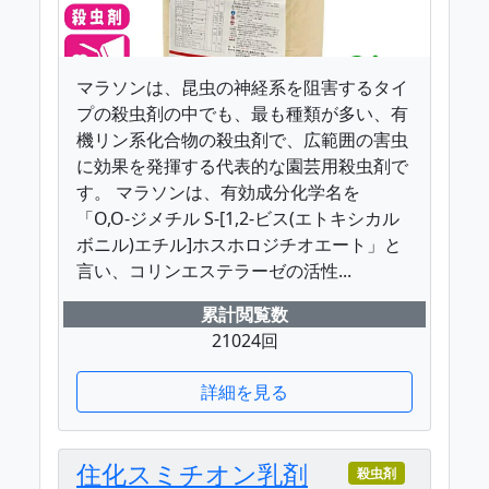
マラソンは、昆虫の神経系を阻害するタイ
プの殺虫剤の中でも、最も種類が多い、有
機リン系化合物の殺虫剤で、広範囲の害虫
に効果を発揮する代表的な園芸用殺虫剤で
す。 マラソンは、有効成分化学名を
「O,O-ジメチル S-[1,2-ビス(エトキシカル
ボニル)エチル]ホスホロジチオエート」と
言い、コリンエステラーゼの活性...
累計閲覧数
21024回
詳細を見る
住化スミチオン乳剤
殺虫剤