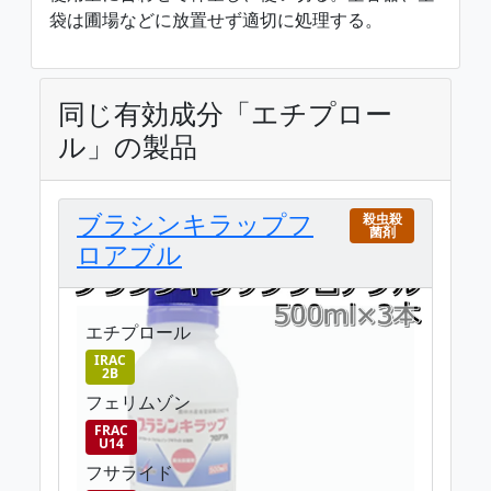
袋は圃場などに放置せず適切に処理する。
同じ有効成分「エチプロー
ル」の製品
ブラシンキラップフ
殺虫殺
菌剤
ロアブル
エチプロール
IRAC
2B
フェリムゾン
FRAC
U14
フサライド