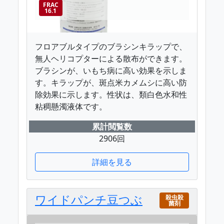
FRAC
16.1
フロアブルタイプのブラシンキラップで、
無人ヘリコプターによる散布ができます。
ブラシンが、いもち病に高い効果を示しま
す。キラップが、斑点米カメムシに高い防
除効果に示します。性状は、類白色水和性
粘稠懸濁液体です。
累計閲覧数
2906回
詳細を見る
ワイドパンチ豆つぶ
殺虫殺
菌剤