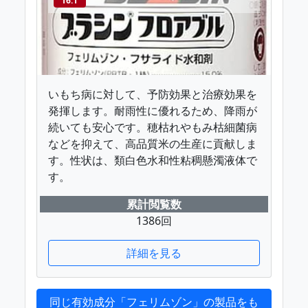
16.1
いもち病に対して、予防効果と治療効果を
発揮します。耐雨性に優れるため、降雨が
続いても安心です。穂枯れやもみ枯細菌病
などを抑えて、高品質米の生産に貢献しま
す。性状は、類白色水和性粘稠懸濁液体で
す。
累計閲覧数
1386回
詳細を見る
同じ有効成分「フェリムゾン」の製品をも