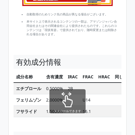
自動取得のためリンク先の商品が異なる場合がございます。
本サイト上で表示されるコンテンツの一部は、アマゾンジャパン合
同会社またはその関連会社により提供されたものです。これらのコ
ンテンツは「現状有姿」で提供されており、随時変更または削除さ
れる場合があります。
有効成分情報
成分名称
含有濃度
IRAC
FRAC
HRAC
同じ有効
エチプロール
0.5000%
2B
検
フェリムゾン
2.0000%
U14
検
フサライド
1.5000%
16.1
検
スクロールできます