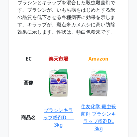
ブラシンとキラップを混合した殺虫殺菌剤で
す。ブラシンが、いもち病をはじめとする米
の品質を低下させる各種病害に効果を示しま
す。キラップが、斑点米カメムシに高い防除
効果に示します。性状は、類白色粉末です。
EC
楽天市場
Amazon
画像
住友化学 殺虫殺
ブラシンキラ
菌剤 ブラシンキ
商品名
ップ粉剤DL
ラップ粉剤DL
3kg
3kg