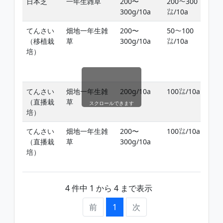
日本芝
一年生雑草
200〜
200〜300
雑
300g/10a
㍑/10a
前
てんさい
畑地一年生雑
200〜
50〜100
定
（移植栽
草
300g/10a
㍑/10a
中
培）
発
し
日
てんさい
畑地一年生雑
200g/10a
100㍑/10a
本
（直播栽
草
スクロールできます
培）
てんさい
畑地一年生雑
200〜
100㍑/10a
中
（直播栽
草
300g/10a
発
培）
し
日
4 件中 1 から 4 まで表示
前
1
次