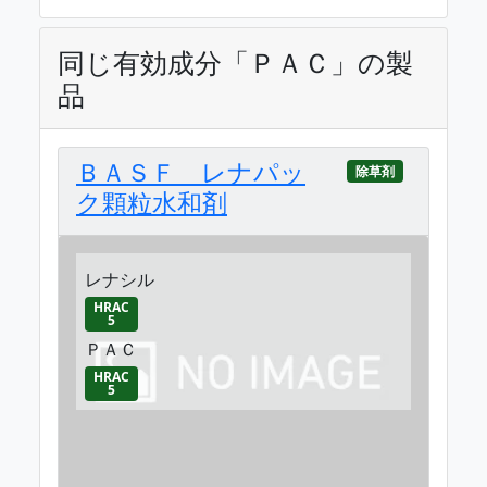
同じ有効成分「ＰＡＣ」の製
品
ＢＡＳＦ レナパッ
除草剤
ク顆粒水和剤
レナシル
HRAC
5
ＰＡＣ
HRAC
5