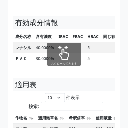
有効成分情報
成分名称
含有濃度
IRAC
FRAC
HRAC
同じ有効成分
レナシル
40.0000%
5
検索
ＰＡＣ
30.0000%
5
検索
スクロールできます
適用表
件表示
検索:
作物名
適用雑草名
希釈倍率
使用液量
使