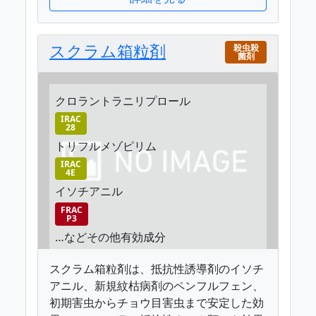
スクラム箱粒剤
殺虫殺
菌剤
クロラントラニリプロール
IRAC
28
トリフルメゾピリム
IRAC
4E
イソチアニル
FRAC
P3
…などその他有効成分
スクラム箱粒剤は、抵抗性誘導剤のイソチ
アニル、新規紋枯病剤のペンフルフェン、
初期害虫からチョウ目害虫まで安定した効