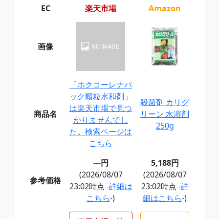
EC
楽天市場
Amazon
画像
「ホクコーレナパ
ック顆粒水和剤」
殺菌剤 カリグ
は楽天市場で見つ
商品名
リーン 水溶剤
かりませんでし
250g
た。検索ページは
こちら
---円
5,188円
(2026/08/07
(2026/08/07
参考価格
23:02時点 -
詳細は
23:02時点 -
詳
こちら
-)
細はこちら
-)