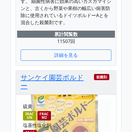
す。 細菌性病害に効果の高いカスガマイシ
ンと、古くから野菜や果樹の幅広い病害防
除に使用されているドイツボルドーAとを
混合した殺菌剤です。
累計閲覧数
11507回
詳細を見る
サンケイ園芸ボルド
殺菌剤
ー
硫黄
IRAC
FRAC
UN
M2
塩基性塩化銅