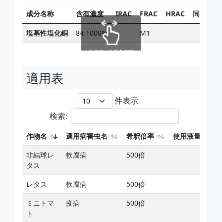
成分名称
含有濃度
IRAC
FRAC
HRAC
同じ有効
塩基性塩化銅
84.1000%
M1
スクロールできます
適用表
件表示
検索:
作物名
適用病害虫名
希釈倍率
使用液量
非結球レ
軟腐病
500倍
-
タス
レタス
軟腐病
500倍
-
ミニトマ
疫病
500倍
-
ト