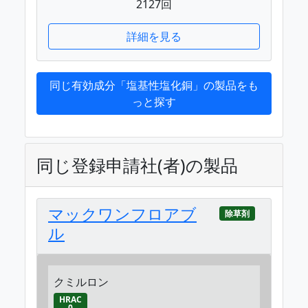
2127回
詳細を見る
同じ有効成分「塩基性塩化銅」の製品をも
っと探す
同じ登録申請社(者)の製品
マックワンフロアブ
除草剤
ル
クミルロン
HRAC
0