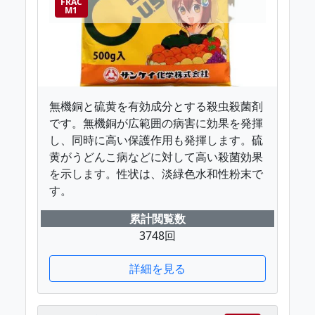
FRAC
M1
無機銅と硫黄を有効成分とする殺虫殺菌剤
です。無機銅が広範囲の病害に効果を発揮
し、同時に高い保護作用も発揮します。硫
黄がうどんこ病などに対して高い殺菌効果
を示します。性状は、淡緑色水和性粉末で
す。
累計閲覧数
3748回
詳細を見る