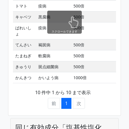
トマト
疫病
500倍
-
キャベツ
黒腐病
500倍
-
ばれいし
疫病
500倍
-
スクロールできます
ょ
てんさい
褐斑病
500倍
-
たまねぎ
軟腐病
500倍
-
きゅうり
斑点細菌病
500倍
-
かんきつ
かいよう病
1000倍
-
10 件中 1 から 10 まで表示
前
1
次
同じ有効成分「塩基性塩化