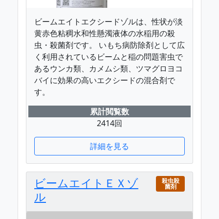
ビームエイトエクシードゾルは、性状が淡
黄赤色粘稠水和性懸濁液体の水稲用の殺
虫・殺菌剤です。 いもち病防除剤として広
く利用されているビームと稲の問題害虫で
あるウンカ類、カメムシ類、ツマグロヨコ
バイに効果の高いエクシードの混合剤で
す。
累計閲覧数
2414回
詳細を見る
ビームエイトＥＸゾ
殺虫殺
菌剤
ル