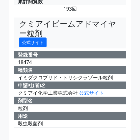
累計閲覧数
193回
クミアイビームアドマイヤ
ー粒剤
公式サイト
登録番号
18474
種類名
イミダクロプリド・トリシクラゾール粒剤
申請社(者)名
クミアイ化学工業株式会社
公式サイト
剤型名
粒剤
用途
殺虫殺菌剤