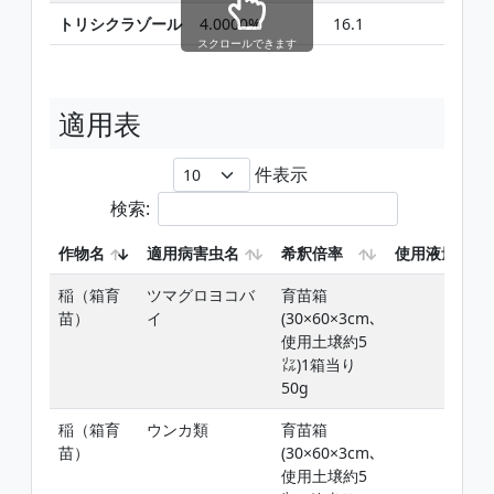
トリシクラゾール
4.0000%
16.1
スクロールできます
適用表
件表示
検索:
作物名
適用病害虫名
希釈倍率
使用液量
稲（箱育
ツマグロヨコバ
育苗箱
苗）
イ
(30×60×3cm､
使用土壌約5
㍑)1箱当り
50g
稲（箱育
ウンカ類
育苗箱
苗）
(30×60×3cm､
使用土壌約5