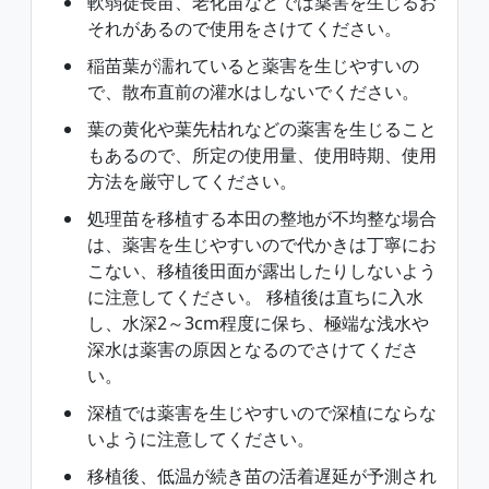
軟弱徒長苗、老化苗などでは薬害を生じるお
それがあるので使用をさけてください。
稲苗葉が濡れていると薬害を生じやすいの
で、散布直前の灌水はしないでください。
葉の黄化や葉先枯れなどの薬害を生じること
もあるので、所定の使用量、使用時期、使用
方法を厳守してください。
処理苗を移植する本田の整地が不均整な場合
は、薬害を生じやすいので代かきは丁寧にお
こない、移植後田面が露出したりしないよう
に注意してください。 移植後は直ちに入水
し、水深2～3cm程度に保ち、極端な浅水や
深水は薬害の原因となるのでさけてくださ
い。
深植では薬害を生じやすいので深植にならな
いように注意してください。
移植後、低温が続き苗の活着遅延が予測され