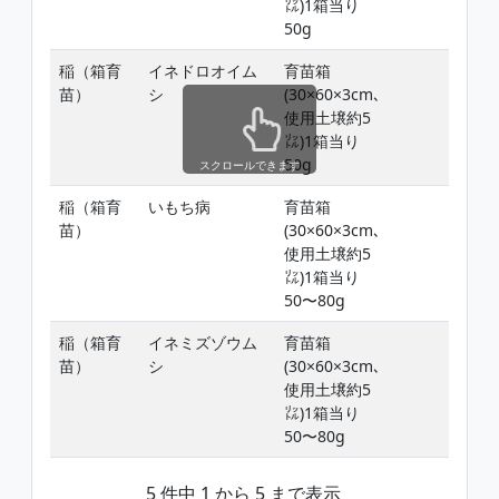
㍑)1箱当り
50g
稲（箱育
イネドロオイム
育苗箱
苗）
シ
(30×60×3cm､
使用土壌約5
㍑)1箱当り
50g
スクロールできます
稲（箱育
いもち病
育苗箱
苗）
(30×60×3cm､
使用土壌約5
㍑)1箱当り
50〜80g
稲（箱育
イネミズゾウム
育苗箱
苗）
シ
(30×60×3cm､
使用土壌約5
㍑)1箱当り
50〜80g
5 件中 1 から 5 まで表示