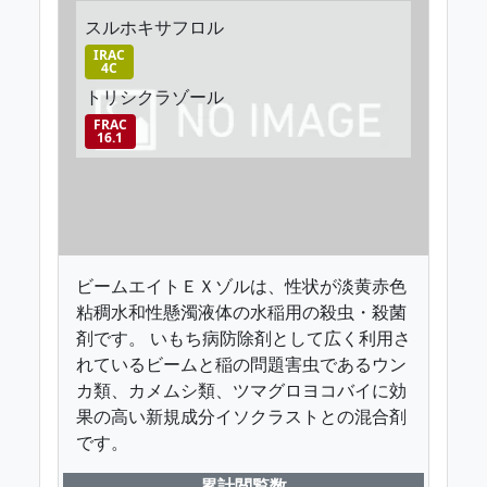
スルホキサフロル
IRAC
4C
トリシクラゾール
FRAC
16.1
ビームエイトＥＸゾルは、性状が淡黄赤色
粘稠水和性懸濁液体の水稲用の殺虫・殺菌
剤です。 いもち病防除剤として広く利用さ
れているビームと稲の問題害虫であるウン
カ類、カメムシ類、ツマグロヨコバイに効
果の高い新規成分イソクラストとの混合剤
です。
累計閲覧数