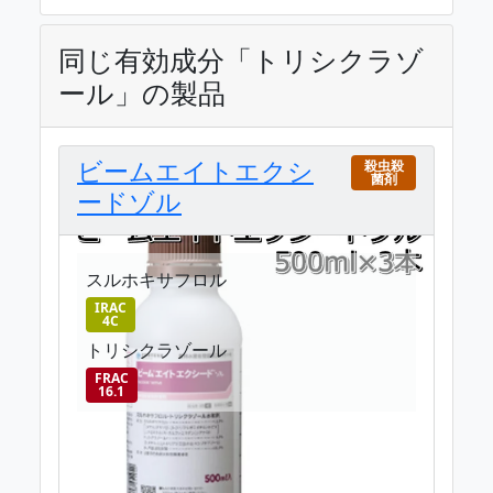
同じ有効成分「トリシクラゾ
ール」の製品
ビームエイトエクシ
殺虫殺
菌剤
ードゾル
スルホキサフロル
IRAC
4C
トリシクラゾール
FRAC
16.1