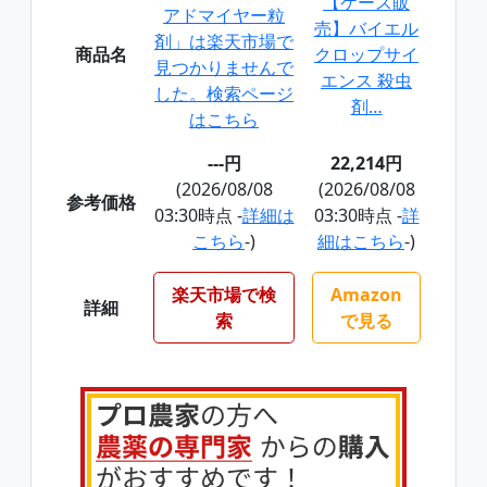
【ケース販
アドマイヤー粒
売】バイエル
剤」は楽天市場で
商品名
クロップサイ
見つかりませんで
エンス 殺虫
した。検索ページ
剤…
はこちら
---円
22,214円
(2026/08/08
(2026/08/08
参考価格
03:30時点 -
詳細は
03:30時点 -
詳
こちら
-)
細はこちら
-)
楽天市場で検
Amazon
詳細
索
で見る