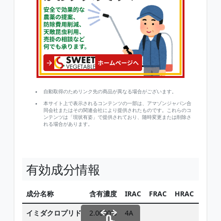
自動取得のためリンク先の商品が異なる場合がございます。
本サイト上で表示されるコンテンツの一部は、アマゾンジャパン合
同会社またはその関連会社により提供されたものです。これらのコ
ンテンツは「現状有姿」で提供されており、随時変更または削除さ
れる場合があります。
有効成分情報
成分名称
含有濃度
IRAC
FRAC
HRAC
同じ
イミダクロプリド
2.0000%
4A