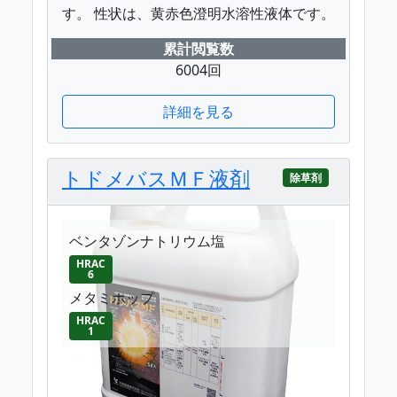
す。 性状は、黄赤色澄明水溶性液体です。
累計閲覧数
6004回
詳細を見る
トドメバスＭＦ液剤
除草剤
ベンタゾンナトリウム塩
HRAC
6
メタミホップ
HRAC
1