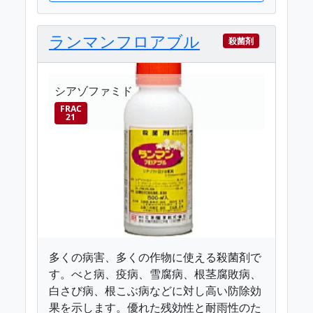
ランマンフロアブル
殺菌剤
シアゾファミド
FRAC
21
多くの病害、多くの作物に使える殺菌剤で
す。べと病、疫病、雪腐病、根茎腐敗病、
白さび病、根こぶ病などに対し高い防除効
果を示します。優れた残効性と耐雨性のた