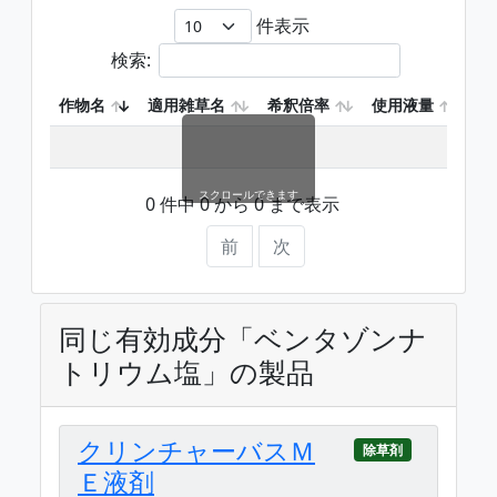
件表示
検索:
作物名
適用雑草名
希釈倍率
使用液量
使
スクロールできます
0 件中 0 から 0 まで表示
前
次
同じ有効成分「ベンタゾンナ
トリウム塩」の製品
クリンチャーバスＭ
除草剤
Ｅ液剤