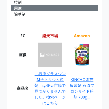
粒剤
用途
除草剤
EC
楽天市場
Amazon
画像
「石原グラスジン
Ｍナトリウム粒
KINCHO園芸
剤」は楽天市場で
殺菌剤 石原フ
商品名
見つかりませんで
ロンサイド粉
した。検索ページ
剤 700g…
はこちら