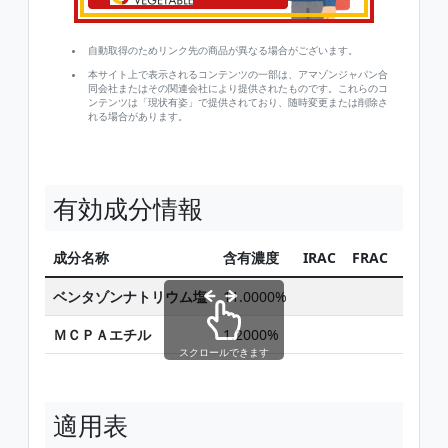
自動取得のためリンク先の商品が異なる場合がございます。
本サイト上で表示されるコンテンツの一部は、アマゾンジャパン合
同会社またはその関連会社により提供されたものです。これらのコ
ンテンツは「現状有姿」で提供されており、随時変更または削除さ
れる場合があります。
有効成分情報
成分名称
含有濃度
IRAC
FRAC
HRAC
ベンタゾンナトリウム塩
11.0000%
6
ＭＣＰＡエチル
1.2000%
4
スクロールできます
適用表