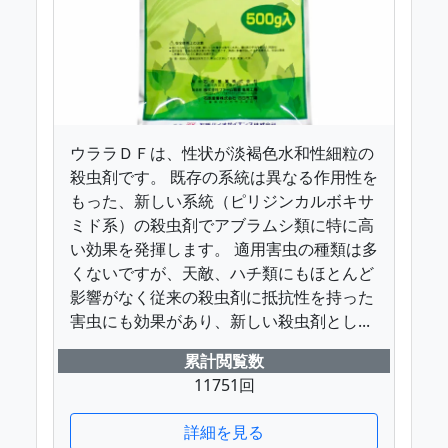
ウララＤＦは、性状が淡褐色水和性細粒の
殺虫剤です。 既存の系統は異なる作用性を
もった、新しい系統（ピリジンカルボキサ
ミド系）の殺虫剤でアブラムシ類に特に高
い効果を発揮します。 適用害虫の種類は多
くないですが、天敵、ハチ類にもほとんど
影響がなく従来の殺虫剤に抵抗性を持った
害虫にも効果があり、新しい殺虫剤とし...
累計閲覧数
11751回
詳細を見る