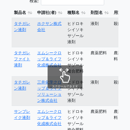
検索:
製品名
申請社(者)
種類名
剤型名
用途
タチガレ
ホクサン株式
ヒドロキ
液剤
殺菌剤
ン液剤
会社
シイソキ
サゾール
液剤
タチガレ
エムシークロ
ヒドロキ
農薬肥料
農薬肥
ファイト
ップ＆ライフ
シイソキ
料
液剤
化成株式会社
サゾール
複合肥料
タチガレ
三井化学クロ
ヒドロキ
液剤
殺菌剤
スクロールできます
ン液剤
ップ＆ライフ
シイソキ
ソリューショ
サゾール
ン株式会社
液剤
サンブレ
エムシークロ
ヒドロキ
農薬肥料
農薬肥
イク液剤
ップ＆ライフ
シイソキ
料
化成株式会社
サゾール
複合肥料