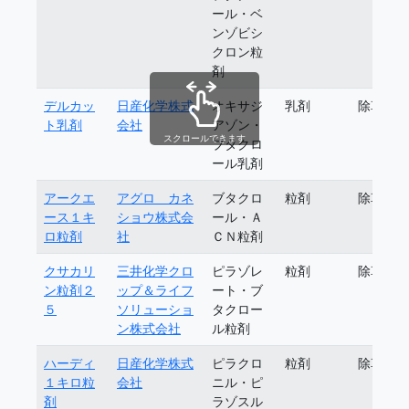
ール・ベ
ンゾビシ
クロン粒
剤
デルカッ
日産化学株式
オキサジ
乳剤
除草剤
ト乳剤
会社
アゾン・
スクロールできます
ブタクロ
ール乳剤
アークエ
アグロ カネ
ブタクロ
粒剤
除草剤
ース１キ
ショウ株式会
ール・Ａ
ロ粒剤
社
ＣＮ粒剤
クサカリ
三井化学クロ
ピラゾレ
粒剤
除草剤
ン粒剤２
ップ＆ライフ
ート・ブ
５
ソリューショ
タクロー
ン株式会社
ル粒剤
ハーディ
日産化学株式
ピラクロ
粒剤
除草剤
１キロ粒
会社
ニル・ピ
剤
ラゾスル