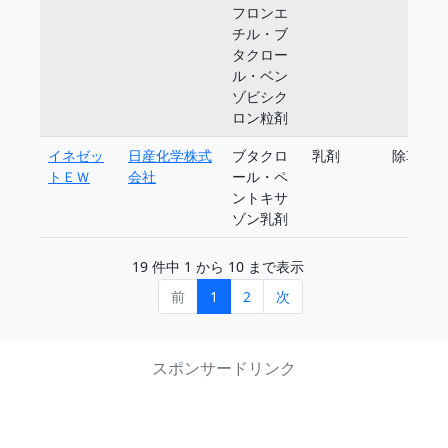
フロンエ
チル・ブ
タクロー
ル・ベン
ゾビシク
ロン粒剤
イネゼッ
日産化学株式
ブタクロ
乳剤
除草剤
トＥＷ
会社
ール・ペ
ントキサ
ゾン乳剤
19 件中 1 から 10 まで表示
前
1
2
次
スポンサードリンク