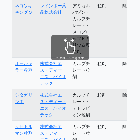
ネコソギ
レインボー薬
アミカル
粒剤
除草剤
キングＳ
品株式会社
バゾン・
カルブチ
レート・
メコプロ
ップＰカ
リウム塩
粒剤
スクロールできます
オールキ
株式会社エ
カルブチ
粒剤
除草剤
ラー粒剤
ス・ディー・
レート粒
エス バイオ
剤
テック
シタガリ
株式会社エ
カルブチ
粒剤
除草剤
ンＴ
ス・ディー・
レート・
エス バイオ
テトラピ
テック
オン粒剤
クサトル
株式会社エ
カルブチ
粒剤
除草剤
マン粒剤
ス・ディー・
レート粒
エス バイオ
剤