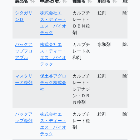
製品名
申請社(者)
種類名
剤型名
用途
シタガリ
株式会社エ
カルブチ
粒剤
除草剤
ンＤ
ス・ディー・
レート・
エス バイオ
ＤＢＮ粒
テック
剤
バックア
株式会社エ
カルブチ
水和剤
除草剤
ップフロ
ス・ディー・
レート水
アブル
エス バイオ
和剤
テック
マスタリ
保土谷アグロ
カルブチ
粒剤
除草剤
ーＺ粒剤
テック株式会
レート・
社
シアナジ
ン・ＤＢ
Ｎ粒剤
バックア
株式会社エ
カルブチ
粒剤
除草剤
ップ粒剤
ス・ディー・
レート粒
エス バイオ
剤
テック