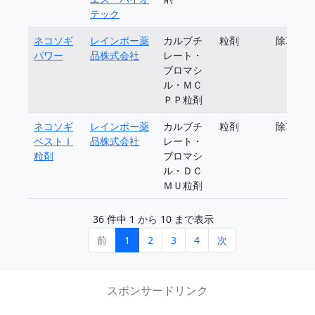
テック
ネコソギ
レインボー薬
カルブチ
粒剤
除草剤
パワー
品株式会社
レート・
ブロマシ
ル・ＭＣ
ＰＰ粒剤
ネコソギ
レインボー薬
カルブチ
粒剤
除草剤
ベストＩ
品株式会社
レート・
粒剤
ブロマシ
ル・ＤＣ
ＭＵ粒剤
36 件中 1 から 10 まで表示
前
1
2
3
4
次
スポンサードリンク