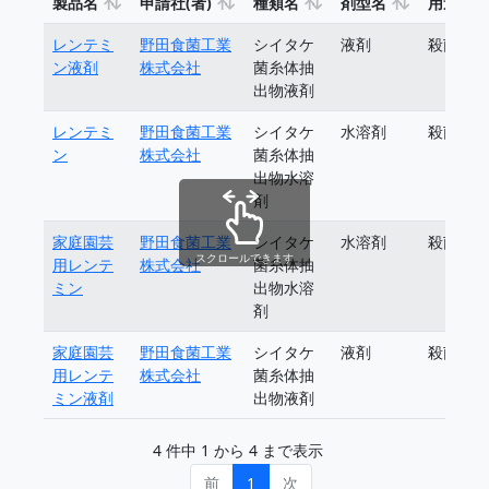
製品名
申請社(者)
種類名
剤型名
用途
レンテミ
野田食菌工業
シイタケ
液剤
殺菌剤
ン液剤
株式会社
菌糸体抽
出物液剤
レンテミ
野田食菌工業
シイタケ
水溶剤
殺菌剤
ン
株式会社
菌糸体抽
出物水溶
剤
家庭園芸
野田食菌工業
シイタケ
水溶剤
殺菌剤
スクロールできます
用レンテ
株式会社
菌糸体抽
ミン
出物水溶
剤
家庭園芸
野田食菌工業
シイタケ
液剤
殺菌剤
用レンテ
株式会社
菌糸体抽
ミン液剤
出物液剤
4 件中 1 から 4 まで表示
前
1
次