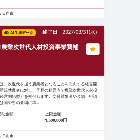
県
日向市
終了日
2027/03/31(水)
AI生成データ
市農業次世代人材投資事業費補
は、次世代を担う農業者となることを志向する経営開
新規就農者に対し、予算の範囲内で農業次世代人材投
経営開始型）を交付します。交付対象者や金額、申請
は国や県の要綱に準...
補助金額
上限金額
1,500,000円
県
日向市