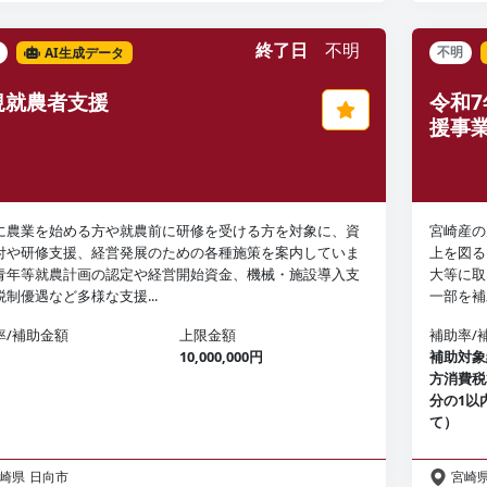
終了日
不明
AI生成データ
不明
規就農者支援
令和7
援事
に農業を始める方や就農前に研修を受ける方を対象に、資
宮崎産の
付や研修支援、経営発展のための各種施策を案内していま
上を図る
青年等就農計画の認定や経営開始資金、機械・施設導入支
大等に取
税制優遇など多様な支援...
一部を補
率/補助金額
上限金額
補助率/
10,000,000円
補助対象
方消費税
分の1以内
て）
崎県
日向市
宮崎