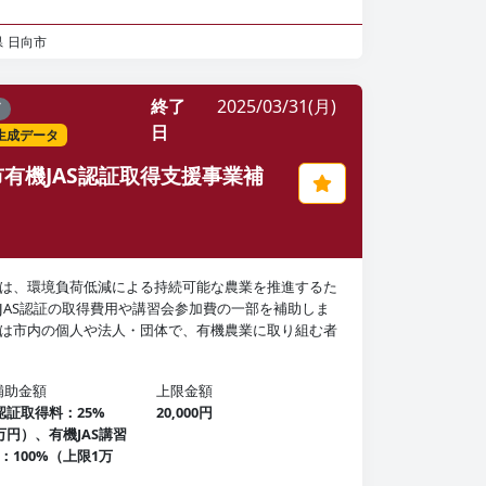
県
日向市
終了
2025/03/31(月)
了
日
I生成データ
有機JAS認証取得支援事業補
は、環境負荷低減による持続可能な農業を推進するた
JAS認証の取得費用や講習会参加費の一部を補助しま
は市内の個人や法人・団体で、有機農業に取り組む者
補助金額
上限金額
S認証取得料：25%
20,000円
万円）、有機JAS講習
：100%（上限1万