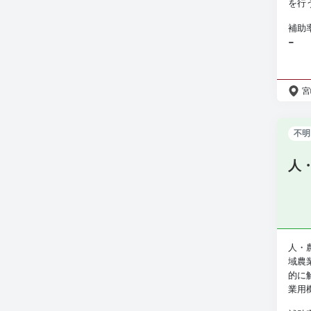
を行う
補助
−
宮
不明
人
人・
域農
的に
業用