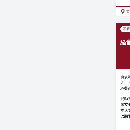
宮
不明
経
新規
入、
経費
補助
国支援
本人
は融