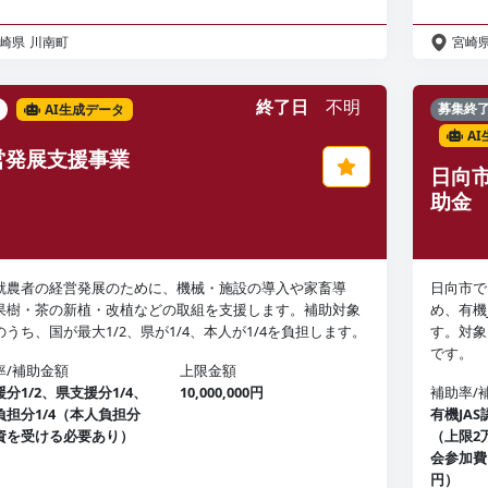
崎県
川南町
宮崎
終了日
不明
AI生成データ
募集終
A
営発展支援事業
日向市
助金
就農者の経営発展のために、機械・施設の導入や家畜導
日向市で
果樹・茶の新植・改植などの取組を支援します。補助対象
め、有機
のうち、国が最大1/2、県が1/4、本人が1/4を負担します。
す。対象
です。
率/補助金額
上限金額
分1/2、県支援分1/4、
10,000,000円
補助率/
負担分1/4（本人負担分
有機JA
資を受ける必要あり）
（上限2
会参加費
円）