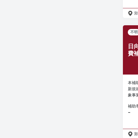
宮
不明
日
費
本補
新規
象事
補助
−
宮