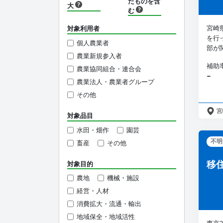
たものを含
大
む
宮崎
対象利用者
を行
個人農業者
部が
農業新規参入者
補助
農業協同組合・連合会
−
農業法人・農業者グループ
その他
宮
対象品目
水田・畑作
園芸
不明
畜産
その他
移
対象目的
農地
機械・施設
経営・人材
消費拡大・流通・輸出
地域保全・地域活性