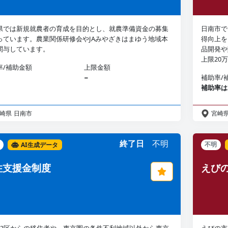
県では新規就農者の育成を目的とし、就農準備資金の募集
日南市で
っています。農業関係研修会やJAみやざきはまゆう地域本
得向上を
関与しています。
品開発や
上限20
率/補助金額
上限金額
−
補助率/
補助率は
崎県
日南市
宮崎
終了日
不明
AI生成データ
不明
住支援金制度
えび