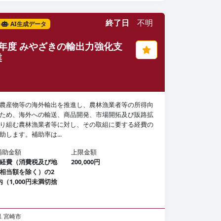
終了日
不明
AI生成データ
年度 みやざきの輸出力強化支
業
農産物等の海外輸出を推進し、農林漁業者等の所得向
ため、海外への輸送、商品開発、市場開拓及び販路拡
り組む農林漁業者等に対し、その取組に要する経費の
助します。補助率は...
補助金額
上限金額
経費（消費税及び地
200,000円
相当額を除く）の2
（1,000円未満切捨
県
宮崎市