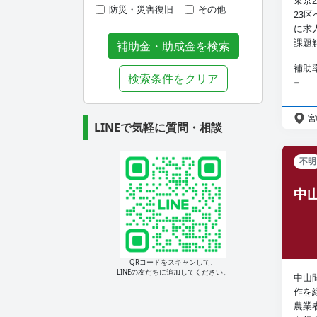
東京
防災・災害復旧
その他
23
に求
課題解
補助金・助成金を検索
補助
検索条件をクリア
−
宮
LINEで気軽に質問・相談
不明
中
QRコードをスキャンして、
LINEの友だちに追加してください。
中山
作を
農業