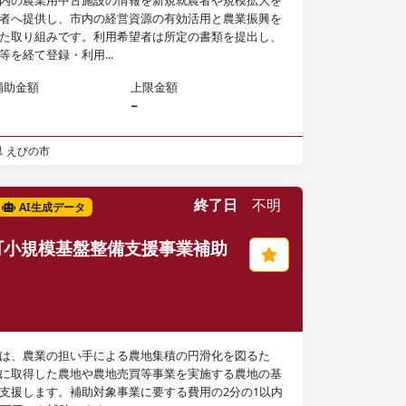
内の農業用中古施設の情報を新規就農者や規模拡大を
者へ提供し、市内の経営資源の有効活用と農業振興を
た取り組みです。利用希望者は所定の書類を提出し、
等を経て登録・利用...
補助金額
上限金額
−
県
えびの市
終了日
不明
AI生成データ
町小規模基盤整備支援事業補助
は、農業の担い手による農地集積の円滑化を図るた
に取得した農地や農地売買等事業を実施する農地の基
支援します。補助対象事業に要する費用の2分の1以内