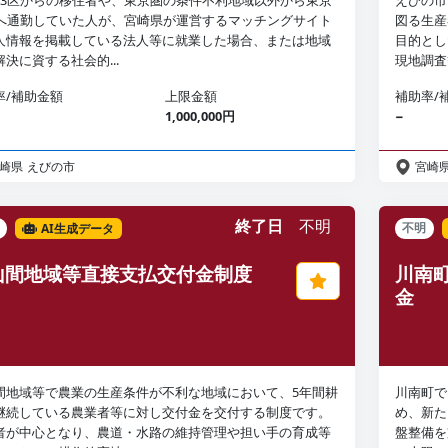
23区からの移住者や、東京圏の条件不利地域以外から東京
えびの市
区へ通勤していた人が、宮崎県が運営するマッチングサイト
図る生産
人情報を掲載している法人等に就業した場合、または地域
目的とし
決に資する社会的...
現地調査
率/補助金額
上限金額
補助率/
1,000,000円
−
崎県
えびの市
宮崎
終了日
不明
AI生成データ
不明
山間地域等直接支払交付金制度
川南
金
間地域等で農業の生産条件が不利な地域において、5年間耕
川南町で
継続している農業者等に対し交付金を交付する制度です。
め、新た
者が中心となり、農道・水路の維持管理や担い手の育成等
盤整備を