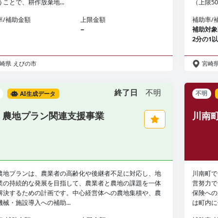
ことで、耕作放棄地...
（上限5
率/補助金額
上限金額
補助率/
−
補助対象
2分の1
崎県
えびの市
宮崎
終了日
不明
AI生成データ
不明
・農地プラン関連支援事業
川南
農地プランは、農業者の高齢化や後継者不足に対応し、地
川南町で
業の持続的な発展を目指して、農業者と農地の課題を一体
営努力で
解決するための計画です。中心経営体への農地集積や、農
保険への
機械・施設導入への補助...
は町内に