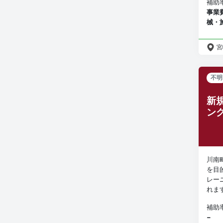
補助
事業
械・
宮
不明
新
ン
川南
を目
レー
れま
補助
−