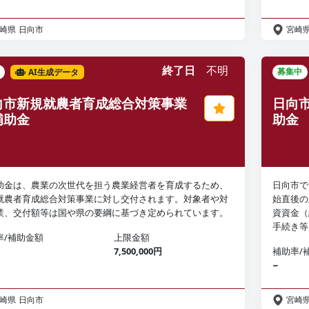
崎県
日向市
宮崎
終了日
不明
AI生成データ
募集中
向市新規就農者育成総合対策事業
日向
補助金
助金
助金は、農業の次世代を担う農業経営者を育成するため、
日向市で
就農者育成総合対策事業に対し交付されます。対象者や対
始直後の
業、交付額等は国や県の要綱に基づき定められています。
資資金（
手続き等
率/補助金額
上限金額
7,500,000円
補助率/
−
崎県
日向市
宮崎