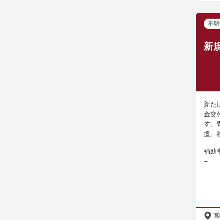
不明
新
新た
金交
す。
援、
補助
−
宮