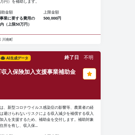
0万円）を補助します。
補助金額
上限金額
事業に要する費用の
500,000円
以内（上限50万円）
県
川南町
終了日
不明
AI生成データ
町収入保険加入支援事業補助金
は、新型コロナウイルス感染症の影響等、農業者の経
は避けられないリスクによる収入減少を補償する収入
加入を支援するため、補助金を交付します。補助対象
住所を有し、収入保...