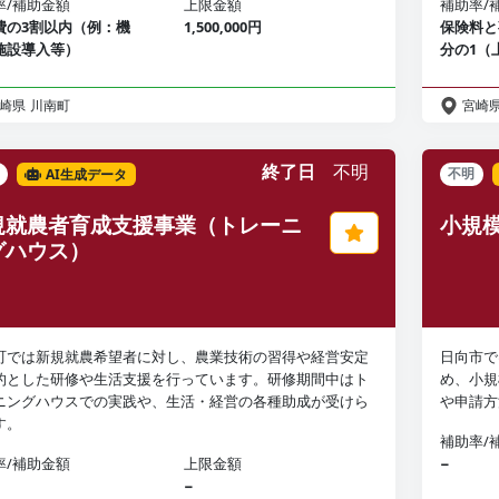
率/補助金額
上限金額
補助率/
費の3割以内（例：機
1,500,000円
保険料と
施設導入等）
分の1（
崎県
川南町
宮崎
終了日
不明
AI生成データ
不明
規就農者育成支援事業（トレーニ
小規
グハウス）
町では新規就農希望者に対し、農業技術の習得や経営安定
日向市で
的とした研修や生活支援を行っています。研修期間中はト
め、小規
ニングハウスでの実践や、生活・経営の各種助成が受けら
や申請方
す。
補助率/
率/補助金額
上限金額
−
−