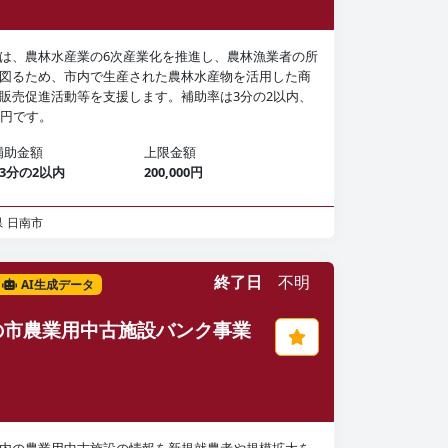
は、農林水産業の6次産業化を推進し、農林漁業者の所
図るため、市内で生産された農林水産物を活用した商
販売促進活動等を支援します。補助率は3分の2以内、
万円です。
補助金額
上限金額
3分の2以内
200,000円
県
日南市
終了日
不明
AI生成データ
の市農業用中古施設バンク事業