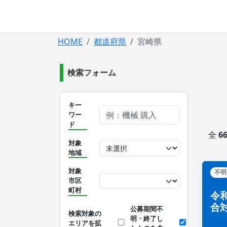
HOME
都道府県
宮崎県
検索フォーム
キー
ワー
ド
全
6
対象
地域
対象
不明
市区
町村
令
合
公募期間不
検索対象の
明・終了し
エリアを拡