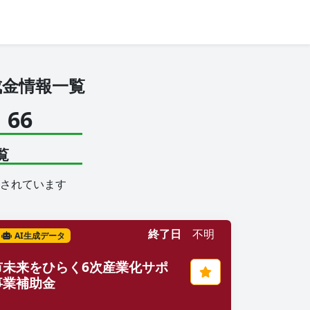
成金情報一覧
66
覧
されています
終了日
不明
AI生成データ
市未来をひらく6次産業化サポ
事業補助金