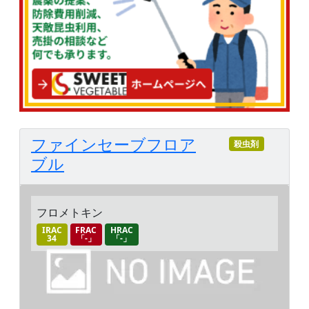
ファインセーブフロア
殺虫剤
ブル
フロメトキン
IRAC
FRAC
HRAC
34
「-」
「-」