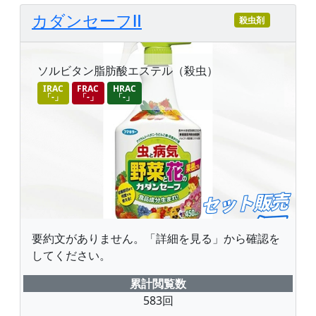
カダンセーフⅡ
殺虫剤
ソルビタン脂肪酸エステル（殺虫）
IRAC
FRAC
HRAC
「-」
「-」
「-」
要約文がありません。「詳細を見る」から確認を
してください。
累計閲覧数
583回