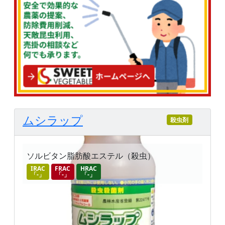
ムシラップ
殺虫剤
ソルビタン脂肪酸エステル（殺虫）
IRAC
FRAC
HRAC
「-」
「-」
「-」