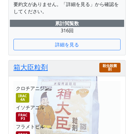
要約文がありません。「詳細を見る」から確認を
してください。
累計閲覧数
316回
詳細を見る
箱大臣粒剤
殺虫殺菌
剤
クロチアニジン
IRAC
4A
イソチアニル
FRAC
P3
フラメトピル