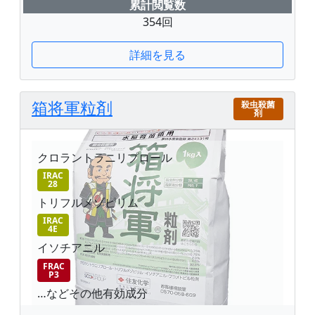
累計閲覧数
354回
詳細を見る
箱将軍粒剤
殺虫殺菌
剤
クロラントラニリプロール
IRAC
28
トリフルメゾピリム
IRAC
4E
イソチアニル
FRAC
P3
…などその他有効成分