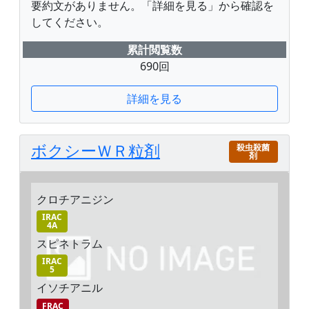
要約文がありません。「詳細を見る」から確認を
してください。
累計閲覧数
690回
詳細を見る
ボクシーＷＲ粒剤
殺虫殺菌
剤
クロチアニジン
IRAC
4A
スピネトラム
IRAC
5
イソチアニル
FRAC