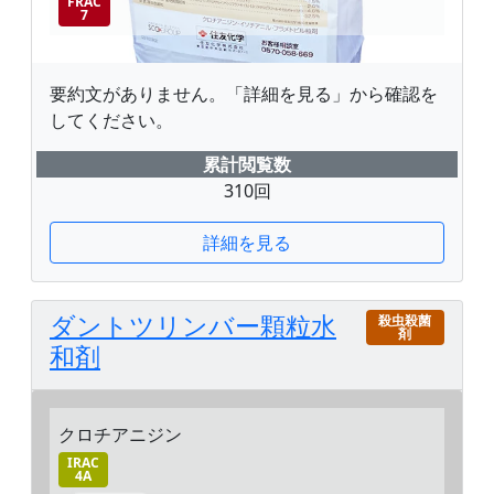
FRAC
7
要約文がありません。「詳細を見る」から確認を
してください。
累計閲覧数
310回
詳細を見る
ダントツリンバー顆粒水
殺虫殺菌
剤
和剤
クロチアニジン
IRAC
4A