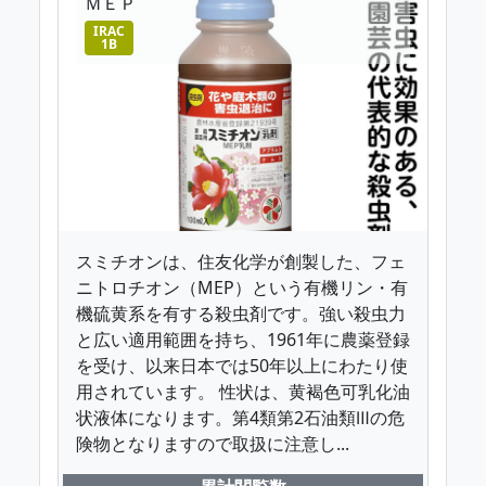
ＭＥＰ
IRAC
1B
スミチオンは、住友化学が創製した、フェ
ニトロチオン（MEP）という有機リン・有
機硫黄系を有する殺虫剤です。強い殺虫力
と広い適用範囲を持ち、1961年に農薬登録
を受け、以来日本では50年以上にわたり使
用されています。 性状は、黄褐色可乳化油
状液体になります。第4類第2石油類Ⅲの危
険物となりますので取扱に注意し...