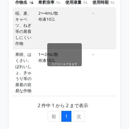
作物名
希釈倍率
使用液量
使用時期
使用
稲、麦、
2〜4mL/散
-
添加
キャベ
布液10㍑
ツ、ねぎ
等の展着
しにくい
作物
果樹、は
1〜2mL/散
-
添加
くさい、
布液10㍑
スクロールできます
ばれいし
ょ、きゅ
うり等の
展着の容
易な作物
2 件中 1 から 2 まで表示
前
1
次