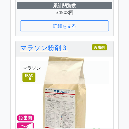
累計閲覧数
34508回
詳細を見る
マラソン粉剤３
殺虫剤
マラソン
IRAC
1B