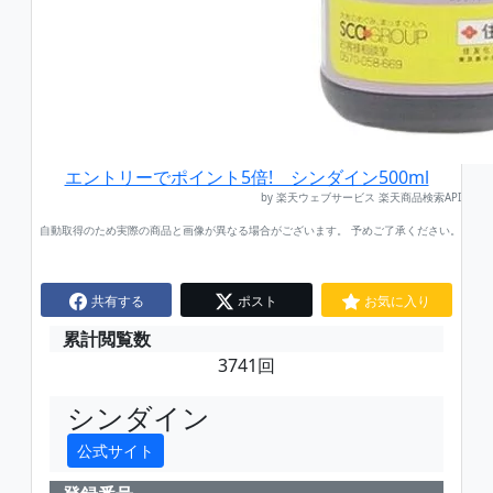
エントリーでポイント5倍! シンダイン500ml
by 楽天ウェブサービス 楽天商品検索API
自動取得のため実際の商品と画像が異なる場合がございます。 予めご了承ください。
共有する
ポスト
お気に入り
累計閲覧数
3741回
シンダイン
公式サイト