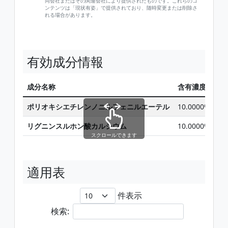
同会社またはその関連会社により提供されたものです。これらのコ
ンテンツは「現状有姿」で提供されており、随時変更または削除さ
れる場合があります。
有効成分情報
成分名称
含有濃度
IR
ポリオキシエチレンノニルフェニルエーテル
10.0000%
リグニンスルホン酸カルシウム
10.0000%
スクロールできます
適用表
件表示
検索: