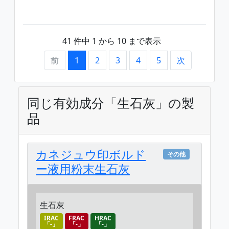
41 件中 1 から 10 まで表示
前
1
2
3
4
5
次
同じ有効成分「生石灰」の製
品
カネジュウ印ボルド
その他
ー液用粉末生石灰
生石灰
IRAC
FRAC
HRAC
「-」
「-」
「-」