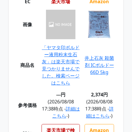
EC
楽天市場
Amazon
画像
「ヤマタ印ボルド
ー液用粉末生石
井上石灰 殺菌
灰」は楽天市場で
商品名
剤 ICボルドー
見つかりませんで
66D 5kg
した。検索ページ
はこちら
---円
2,374円
(2026/08/08
(2026/08/08
参考価格
17:38時点 -
詳細は
17:38時点 -
詳
こちら
-)
細はこちら
-)
楽天市場で検
Amazon