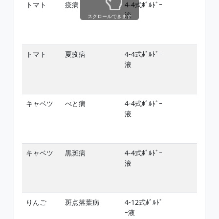
トマト
疫病
4-4式ﾎﾞﾙﾄﾞｰ
-
液
スクロールできます
トマト
夏疫病
4-4式ﾎﾞﾙﾄﾞｰ
-
液
キャベツ
べと病
4-4式ﾎﾞﾙﾄﾞｰ
-
液
キャベツ
黒斑病
4-4式ﾎﾞﾙﾄﾞｰ
-
液
りんご
斑点落葉病
4-12式ﾎﾞﾙﾄﾞ
-
ｰ液