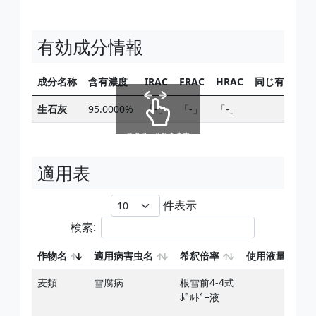
有効成分情報
成分名称
含有濃度
IRAC
FRAC
HRAC
同じ有効成分
生石灰
95.0000%
「-」
「-」
「-」
検索
スクロールできます
適用表
件表示
検索:
作物名
適用病害虫名
希釈倍率
使用液量
麦類
雪腐病
根雪前4-4式
-
ﾎﾞﾙﾄﾞｰ液