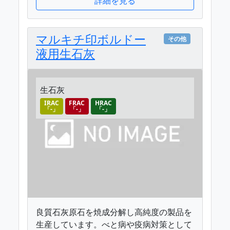
詳細を見る
マルキチ印ボルドー
その他
液用生石灰
生石灰
IRAC
FRAC
HRAC
「-」
「-」
「-」
良質石灰原石を焼成分解し高純度の製品を
生産しています。べと病や疫病対策として