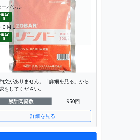
ターバシル
HRAC
5
ＤＣＭＵ
HRAC
5
約文がありません。「詳細を見る」から
認をしてください。
累計閲覧数
950回
詳細を見る