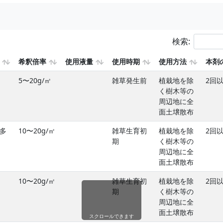
検索:
希釈倍率
使用液量
使用時期
使用方法
本剤
5〜20g/㎡
雑草発生前
植栽地を除
2回
く樹木等の
周辺地に全
面土壌散布
多
10〜20g/㎡
雑草生育初
植栽地を除
2回
期
く樹木等の
周辺地に全
面土壌散布
10〜20g/㎡
雑草生育初
植栽地を除
2回
期
く樹木等の
周辺地に全
面土壌散布
スクロールできます