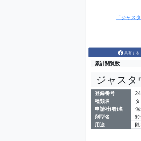
「ジャスタ
共有する
累計閲覧数
ジャスタ
登録番号
24
種類名
タ
申請社(者)名
保
剤型名
粒
用途
除