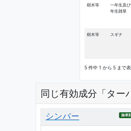
樹木等
一年生及び
年生雑草
樹木等
スギナ
5 件中 1 から 5 まで
同じ有効成分「ター
シンバー
除草