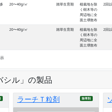
多
20〜40g/㎡
雑草生育期
植栽地を除
2回
く樹木等の
周辺地に全
面土壌散布
20〜40g/㎡
雑草生育期
植栽地を除
2回
く樹木等の
周辺地に全
面土壌散布
表示
バシル」の製品
ラーチＴ粒剤
剤
除草剤