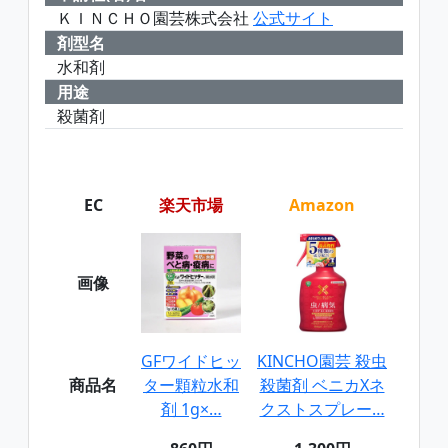
ＫＩＮＣＨＯ園芸株式会社
公式サイト
剤型名
水和剤
用途
殺菌剤
EC
楽天市場
Amazon
画像
GFワイドヒッ
KINCHO園芸 殺虫
商品名
ター顆粒水和
殺菌剤 ベニカXネ
剤 1g×…
クストスプレー…