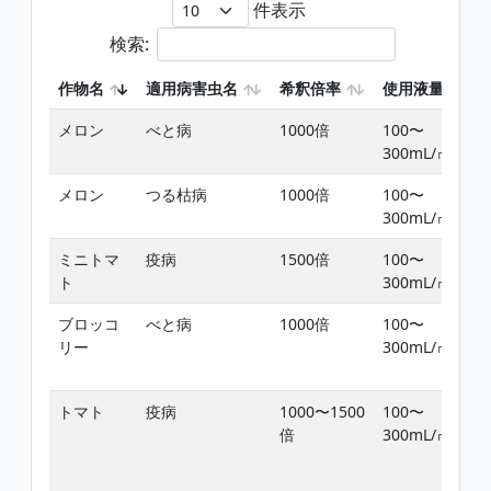
件表示
検索:
作物名
適用病害虫名
希釈倍率
使用液量
メロン
べと病
1000倍
100〜
300mL/㎡
メロン
つる枯病
1000倍
100〜
300mL/㎡
ミニトマ
疫病
1500倍
100〜
ト
300mL/㎡
ブロッコ
べと病
1000倍
100〜
リー
300mL/㎡
トマト
疫病
1000〜1500
100〜
倍
300mL/㎡