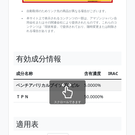
自動取得のためリンク先の商品が異なる場合がございます。
本サイト上で表示されるコンテンツの一部は、アマゾンジャパン合
同会社またはその関連会社により提供されたものです。これらのコ
ンテンツは「現状有姿」で提供されており、随時変更または削除さ
れる場合があります。
有効成分情報
成分名称
含有濃度
IRAC
FRAC
ベンチアバリカルブイソプロピル
5.0000%
40
ＴＰＮ
50.0000%
M5
スクロールできます
適用表