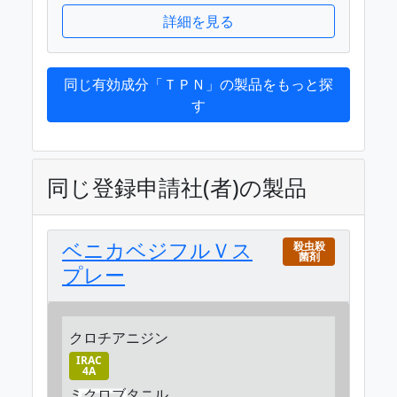
詳細を見る
同じ有効成分「ＴＰＮ」の製品をもっと探
す
同じ登録申請社(者)の製品
ベニカベジフルＶス
殺虫殺
菌剤
プレー
クロチアニジン
IRAC
4A
ミクロブタニル