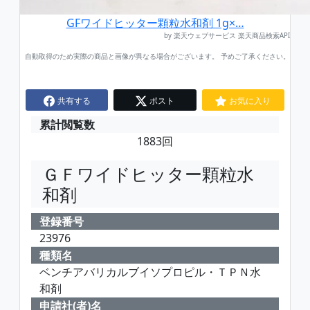
GFワイドヒッター顆粒水和剤 1g×…
by 楽天ウェブサービス 楽天商品検索API
自動取得のため実際の商品と画像が異なる場合がございます。 予めご了承ください。
共有する
ポスト
お気に入り
累計閲覧数
1883回
ＧＦワイドヒッター顆粒水
和剤
登録番号
23976
種類名
ベンチアバリカルブイソプロピル・ＴＰＮ水
和剤
申請社(者)名