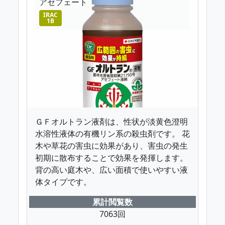
アセフェート
IRAC
1B
ＧＦオルトラン液剤は、性状が淡黄色澄明
水溶性液体の有機リン系の殺虫剤です。 花
木や草花の害虫に効果があり、害虫の発生
初期に散布することで効果を発揮します。
背の高い庭木や、広い面積で使いやすい液
体タイプです。
累計閲覧数
7063回