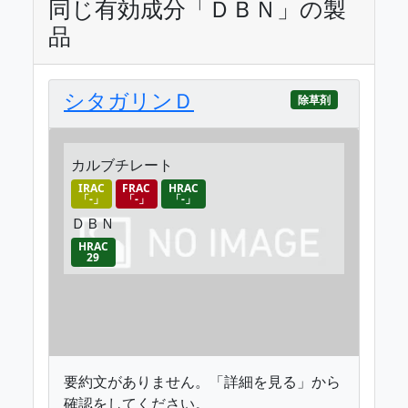
同じ有効成分「ＤＢＮ」の製
品
シタガリンＤ
除草剤
カルブチレート
IRAC
FRAC
HRAC
「-」
「-」
「-」
ＤＢＮ
HRAC
29
要約文がありません。「詳細を見る」から
確認をしてください。