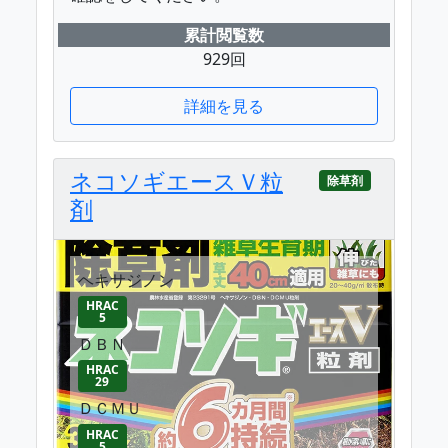
累計閲覧数
929回
詳細を見る
ネコソギエースＶ粒
除草剤
剤
ヘキサジノン
HRAC
5
ＤＢＮ
HRAC
29
ＤＣＭＵ
HRAC
5