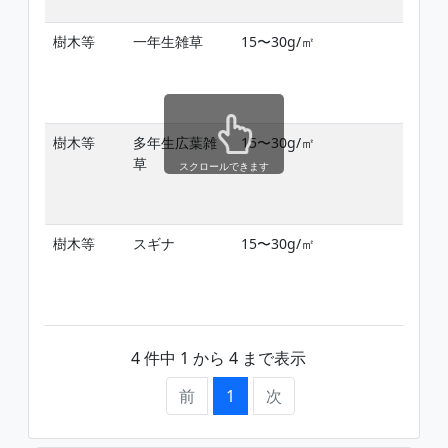
樹木等
一年生雑草
15〜30g/㎡
雑
期
2
樹木等
多年生広葉雑
15〜30g/㎡
雑
草
期
スクロールできます
2
樹木等
スギナ
15〜30g/㎡
雑
期
2
4 件中 1 から 4 まで表示
前
1
次