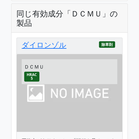
同じ有効成分「ＤＣＭＵ」の
製品
ダイロンゾル
除草剤
ＤＣＭＵ
HRAC
5