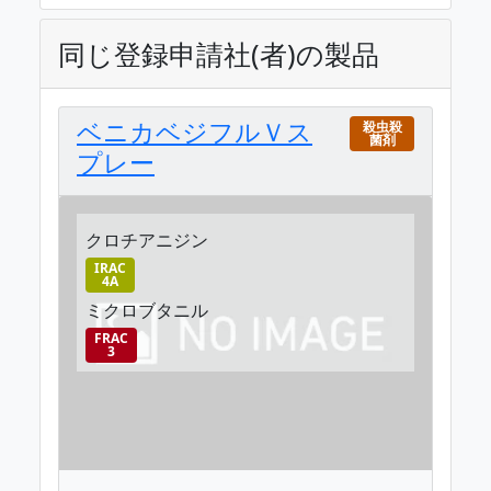
同じ登録申請社(者)の製品
ベニカベジフルＶス
殺虫殺
菌剤
プレー
クロチアニジン
IRAC
4A
ミクロブタニル
FRAC
3