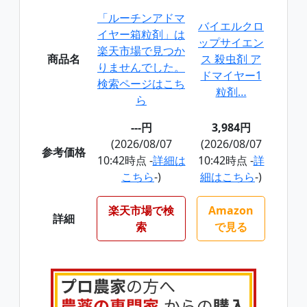
「ルーチンアドマ
バイエルクロ
イヤー箱粒剤」は
ップサイエン
楽天市場で見つか
商品名
ス 殺虫剤 ア
りませんでした。
ドマイヤー1
検索ページはこち
粒剤…
ら
---円
3,984円
(2026/08/07
(2026/08/07
参考価格
10:42時点 -
詳細は
10:42時点 -
詳
こちら
-)
細はこちら
-)
楽天市場で検
Amazon
詳細
索
で見る