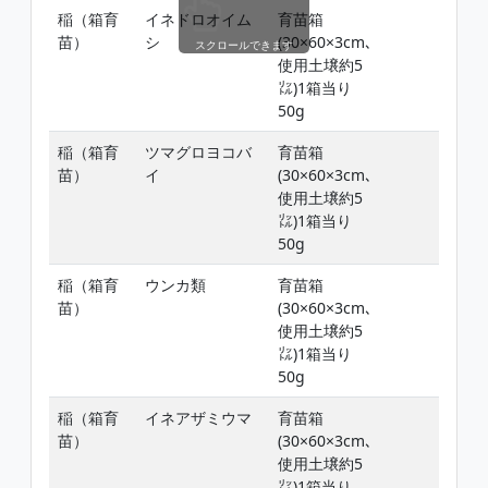
稲（箱育
イネドロオイム
育苗箱
苗）
シ
(30×60×3cm､
スクロールできます
使用土壌約5
㍑)1箱当り
50g
稲（箱育
ツマグロヨコバ
育苗箱
苗）
イ
(30×60×3cm､
使用土壌約5
㍑)1箱当り
50g
稲（箱育
ウンカ類
育苗箱
苗）
(30×60×3cm､
使用土壌約5
㍑)1箱当り
50g
稲（箱育
イネアザミウマ
育苗箱
苗）
(30×60×3cm､
使用土壌約5
㍑)1箱当り