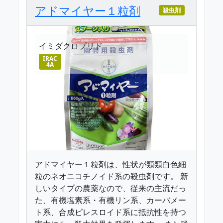
アドマイヤー１粒剤
殺虫剤
イミダクロプリド
IRAC
4A
アドマイヤー１粒剤は、性状が類類白色細
粒のネオニコチノイド系の殺虫剤です。 新
しいタイプの農薬なので、従来の主流だっ
た、有機塩素系・有機リン系、カーバメー
ト系、合成ピレスロイド系に抵抗性を持つ