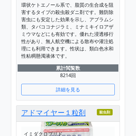
環状ケトエノール系で、脂質の生合成を阻
害するタイプの殺虫殺ダニ剤です。難防除
害虫にも安定した効果を示し、アブラムシ
類、タバココナジラミ、ミナミキイロアザ
ミウマなどにも有効です。優れた浸透移行
性があり、無人航空機による散布や灌注処
理にも利用できます。性状は、類白色水和
性粘稠懸濁液体です。
累計閲覧数
8214回
詳細を見る
アドマイヤー１粒剤
殺虫剤
イミダクロプリド