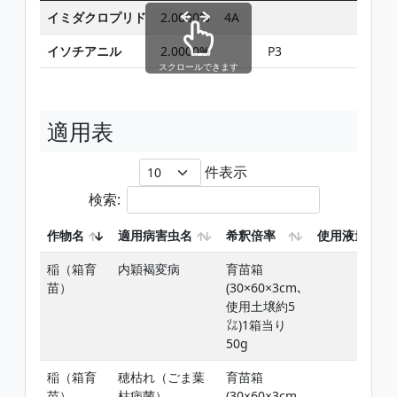
イミダクロプリド
2.0000%
4A
イソチアニル
2.0000%
P3
スクロールできます
適用表
件表示
検索:
作物名
適用病害虫名
希釈倍率
使用液量
稲（箱育
内穎褐変病
育苗箱
苗）
(30×60×3cm､
使用土壌約5
㍑)1箱当り
50g
稲（箱育
穂枯れ（ごま葉
育苗箱
苗）
枯病菌）
(30×60×3cm､