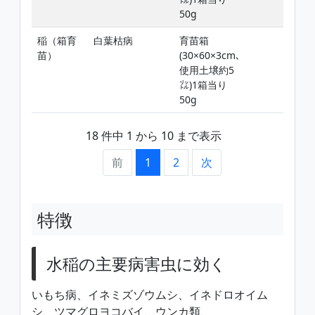
50g
稲（箱育
白葉枯病
育苗箱
苗）
(30×60×3cm､
使用土壌約5
㍑)1箱当り
50g
18 件中 1 から 10 まで表示
前
1
2
次
特徴
水稲の主要病害虫に効く
いもち病、イネミズゾウムシ、イネドロオイム
シ、ツマグロヨコバイ、ウンカ類、