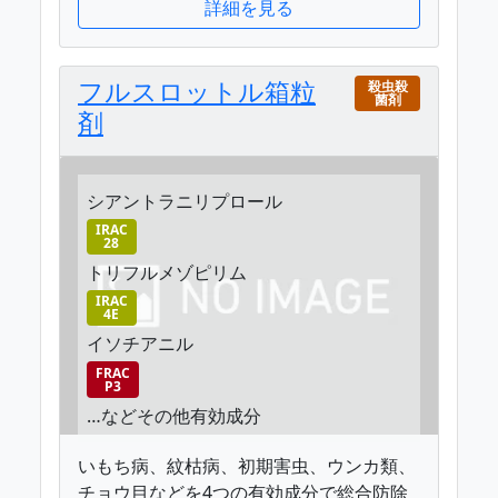
詳細を見る
フルスロットル箱粒
殺虫殺
菌剤
剤
シアントラニリプロール
IRAC
28
トリフルメゾピリム
IRAC
4E
イソチアニル
FRAC
P3
…などその他有効成分
いもち病、紋枯病、初期害虫、ウンカ類、
チョウ目などを4つの有効成分で総合防除