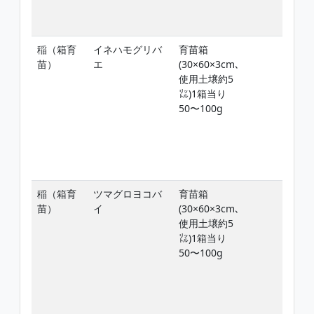
稲（箱育
イネハモグリバ
育苗箱
苗）
エ
(30×60×3cm､
使用土壌約5
㍑)1箱当り
50〜100g
稲（箱育
ツマグロヨコバ
育苗箱
苗）
イ
(30×60×3cm､
使用土壌約5
㍑)1箱当り
50〜100g