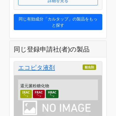
詳細を見る
同じ有効成分「カルタップ」の製品をもっ
と探す
同じ登録申請社(者)の製品
エコピタ液剤
殺虫剤
還元澱粉糖化物
IRAC
FRAC
HRAC
「-」
「-」
「-」