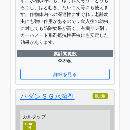
す。水稲以外にも、ほうれんそう、とうも
ろこし、はとむぎ、たいこん等にも使えま
す。作物体内への深達性にすぐれ，老齢幼
虫にも強い作用があるので，食入後の幼虫
に対しても防除効果が高く、有機リン剤，
カーバメート系剤抵抗性害虫にも安定した
効果があります。
累計閲覧数
3826回
詳細を見る
パダンＳＧ水溶剤
殺虫剤
カルタップ
IRAC
14