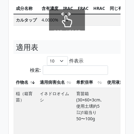
成分名称
含有濃度
IRAC
FRAC
HRAC
同じ有効成
カルタップ
4.0000%
14
検索
スクロールできます
適用表
件表示
検索:
作物名
適用病害虫名
希釈倍率
使用液量
稲（箱育
イネドロオイム
育苗箱
苗）
シ
(30×60×3cm､
使用土壌約5
㍑)1箱当り
50〜100g