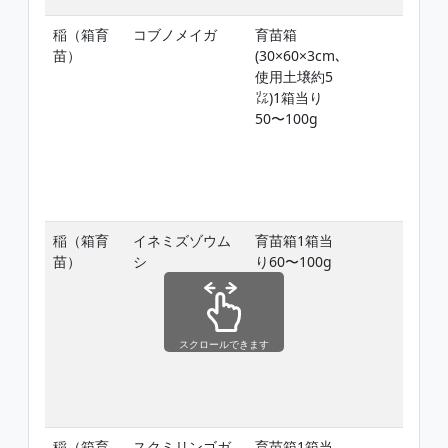
稲（箱育
コブノメイガ
育苗箱
苗）
(30×60×3cm､
使用土壌約5
㍑)1箱当り
50〜100g
稲（箱育
イネミズゾウム
育苗箱1箱当
苗）
シ
り60〜100g
スクロールできます
稲（箱育
スクミリンゴガ
育苗箱1箱当