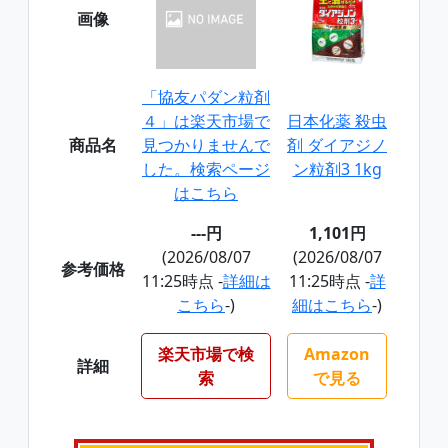
画像
「協友パダン粒剤
４」は楽天市場で
日本化薬 殺虫
商品名
見つかりませんで
剤 ダイアジノ
した。検索ページ
ン粒剤3 1kg
はこちら
---円
1,101円
(2026/08/07
(2026/08/07
参考価格
11:25時点 -
詳細は
11:25時点 -
詳
こちら
-)
細はこちら
-)
楽天市場で検
Amazon
詳細
索
で見る