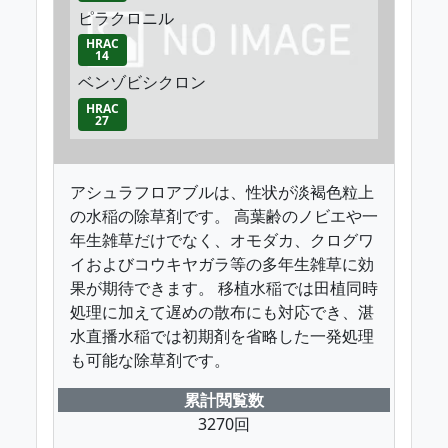
ピラクロニル
HRAC
14
ベンゾビシクロン
HRAC
27
アシュラフロアブルは、性状が淡褐色粒上
の水稲の除草剤です。 高葉齢のノビエや一
年生雑草だけでなく、オモダカ、クログワ
イおよびコウキヤガラ等の多年生雑草に効
果が期待できます。 移植水稲では田植同時
処理に加えて遅めの散布にも対応でき、湛
水直播水稲では初期剤を省略した一発処理
も可能な除草剤です。
累計閲覧数
3270回