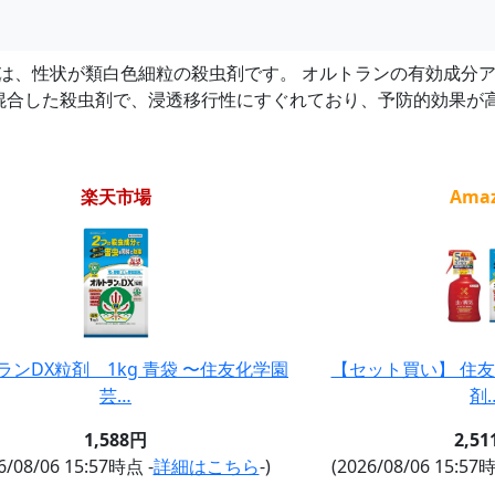
は、性状が類白色細粒の殺虫剤です。 オルトランの有効成分
混合した殺虫剤で、浸透移行性にすぐれており、予防的効果が
楽天市場
Ama
ランDX粒剤 1kg 青袋 〜住友化学園
【セット買い】 住友
芸…
剤
1,588円
2,5
6/08/06 15:57時点 -
詳細はこちら
-)
(2026/08/06 15:57