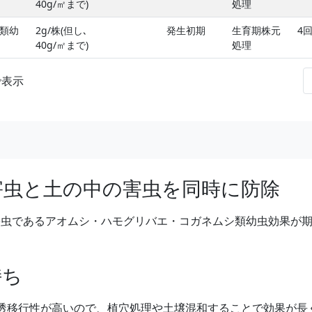
40g/㎡まで)
処理
類幼
2g/株(但し､
発生初期
生育期株元
4
40g/㎡まで)
処理
まで表示
害虫と土の中の害虫を同時に防除
害虫であるアオムシ・ハモグリバエ・コガネムシ類幼虫効果が
持ち
透移行性が高いので、植穴処理や土壌混和することで効果が長