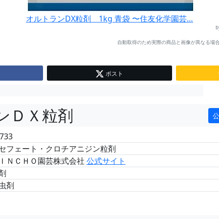
オルトランDX粒剤 1kg 青袋 〜住友化学園芸…
自動取得のため実際の商品と画像が異なる場合
ポスト
ンＤＸ粒剤
733
セフェート・クロチアニジン粒剤
ＩＮＣＨＯ園芸株式会社
公式サイト
剤
虫剤