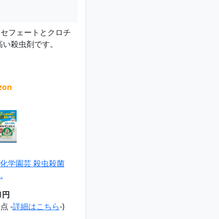
アセフェートとクロチ
高い殺虫剤です。
zon
化学園芸 殺虫殺菌
…
11円
時点 -
詳細はこちら
-)