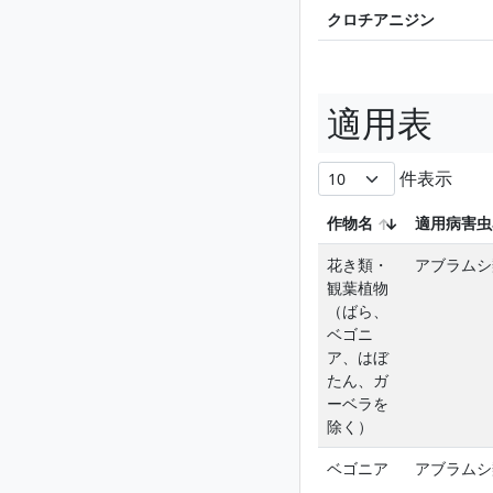
クロチアニジン
適用表
件表示
作物名
適用病害虫
花き類・
アブラムシ
観葉植物
（ばら、
ベゴニ
ア、はぼ
たん、ガ
ーベラを
除く）
ベゴニア
アブラムシ