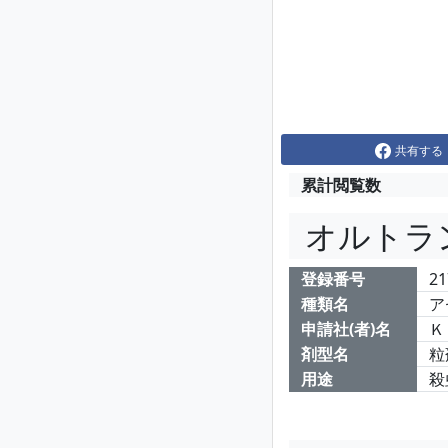
共有する
累計閲覧数
オルトラ
登録番号
21
種類名
ア
申請社(者)名
Ｋ
剤型名
粒
用途
殺