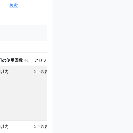
検索
剤の使用回数
アセフェートを含む使用回数
クロチアニジンを
回以内
5回以内
4回以内
回以内
5回以内
4回以内