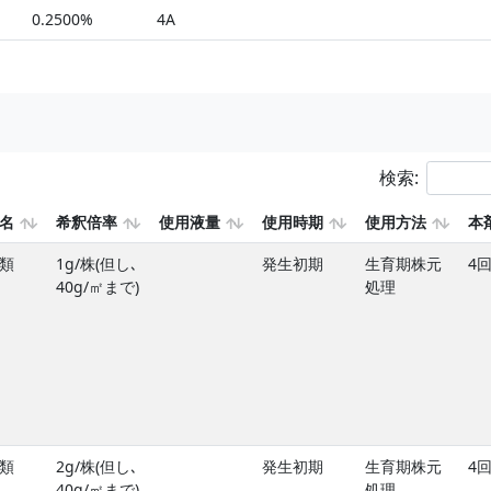
0.2500%
4A
検索:
名
希釈倍率
使用液量
使用時期
使用方法
本
類
1g/株(但し､
発生初期
生育期株元
4
40g/㎡まで)
処理
類
2g/株(但し､
発生初期
生育期株元
4
40g/㎡まで)
処理