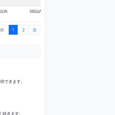
回以内
5回以内
4回以内
前
1
2
次
期待できます。
く続きます。