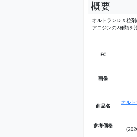
概要
オルトランＤＸ粒剤
アニジンの2種類を
EC
画像
オルト
商品名
参考価格
(202