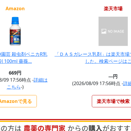
Amazon
楽天市場
HO園芸 殺虫剤ベニカR乳
「ＤＡＳガレース乳剤」は楽天市場
剤 100ml 薔薇…
した。検索ページは
669円
---円
8/09 17:56時点 -
詳細は
(2026/08/09 17:56時点 -
詳
こちら
-)
Amazonで見る
楽天市場で検索