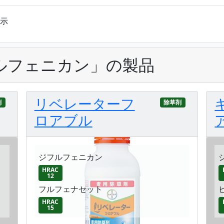
表示
ルフェニカン」の製品
リベレーターフ
剤
除草剤
ロアブル
ジフルフェニカン
HRAC
12
フルフェナセット
HRAC
15