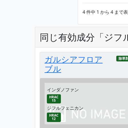
4 件中 1 から 4 まで
同じ有効成分「ジフ
ガルシアフロア
除草
ブル
インダノファン
HRAC
15
ジフルフェニカン
HRAC
12