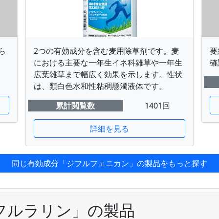
ら
2つの有効成分を含む麦用除草剤です。麦
要
における主要な一年生イネ科雑草や一年生
確
広葉雑草まで幅広く効果を示します。性状
は、類白色水和性粘稠懸濁液体です。
累計閲覧数
1401回
詳細を見る
同じ有効成分「ジフルフェニカン」の製品をもっと探す
フルラリン」の製品