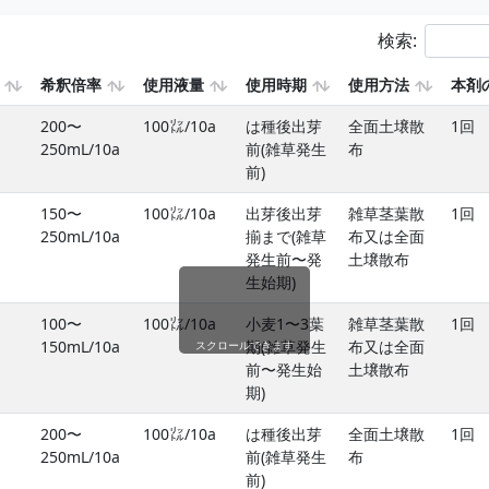
検索:
希釈倍率
使用液量
使用時期
使用方法
本剤
200〜
100㍑/10a
は種後出芽
全面土壌散
1回
250mL/10a
前(雑草発生
布
前)
150〜
100㍑/10a
出芽後出芽
雑草茎葉散
1回
250mL/10a
揃まで(雑草
布又は全面
発生前〜発
土壌散布
生始期)
100〜
100㍑/10a
小麦1〜3葉
雑草茎葉散
1回
150mL/10a
期(雑草発生
布又は全面
スクロールできます
前〜発生始
土壌散布
期)
200〜
100㍑/10a
は種後出芽
全面土壌散
1回
250mL/10a
前(雑草発生
布
前)