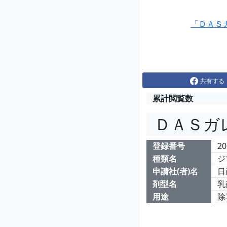
「ＤＡＳ
共有する
累計閲覧数
ＤＡＳガ
登録番号
20
種類名
ジ
申請社(者)名
日
剤型名
乳
用途
除