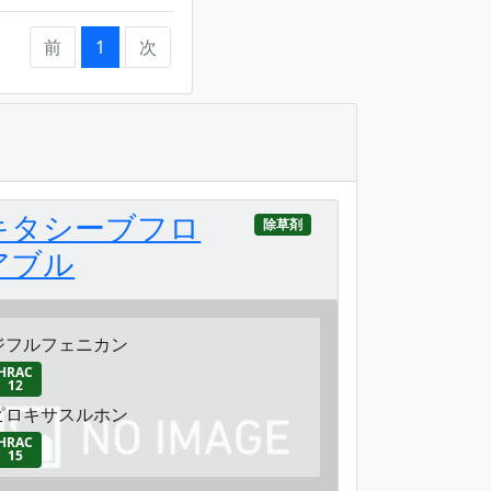
前
1
次
キタシーブフロ
除草剤
アブル
ジフルフェニカン
HRAC
12
ピロキサスルホン
HRAC
15