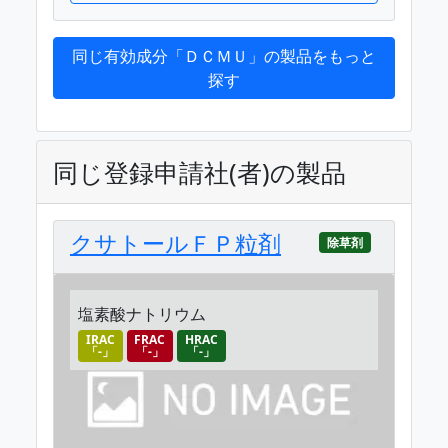
同じ有効成分「ＤＣＭＵ」の製品をもっと
探す
同じ登録申請社(者)の製品
クサトールＦＰ粒剤
除草剤
塩素酸ナトリウム
IRAC
FRAC
HRAC
「-」
「-」
「-」