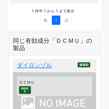
1 件中 1 から 1 まで表示
前
1
次
同じ有効成分「ＤＣＭＵ」の
製品
ダイロンゾル
除草剤
ＤＣＭＵ
HRAC
5