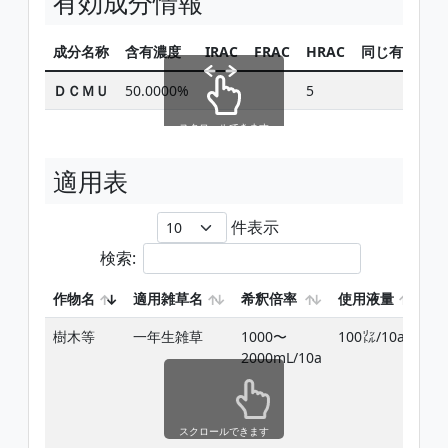
有効成分情報
成分名称
含有濃度
IRAC
FRAC
HRAC
同じ有効成分
ＤＣＭＵ
50.0000%
5
検索
スクロールできます
適用表
件表示
検索:
作物名
適用雑草名
希釈倍率
使用液量
使
樹木等
一年生雑草
1000〜
100㍑/10a
雑
2000mL/10a
前
期
スクロールできます