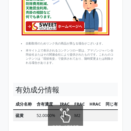
自動取得のためリンク先の商品が異なる場合がございます。
本サイト上で表示されるコンテンツの一部は、アマゾンジャパン合
同会社またはその関連会社により提供されたものです。これらのコ
ンテンツは「現状有姿」で提供されており、随時変更または削除さ
れる場合があります。
有効成分情報
成分名称
含有濃度
IRAC
FRAC
HRAC
同じ有効成分
硫黄
52.0000%
UN
M2
検索
スクロールできます