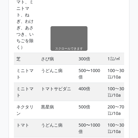
マト、ミ
ニトマ
ト、ね
ぎ、わけ
ぎ、あさ
つき、い
ちごを除
く）
スクロールできます
芝
さび病
300倍
1㍑/㎡
ミニトマ
うどんこ病
500〜1000
100〜300
ト
倍
㍑/10a
ミニトマ
トマトサビダニ
400倍
100〜300
ト
㍑/10a
ネクタリ
黒星病
500倍
200〜700
ン
㍑/10a
トマト
うどんこ病
500〜1000
100〜300
倍
㍑/10a