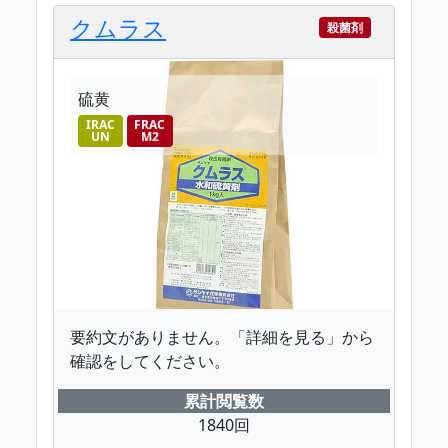
クムラス
殺菌剤
硫黄
IRAC
FRAC
UN
M2
要約文がありません。「詳細を見る」から
確認をしてください。
累計閲覧数
1840回