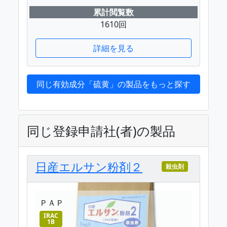
累計閲覧数
1610回
詳細を見る
同じ有効成分「硫黄」の製品をもっと探す
同じ登録申請社(者)の製品
日産エルサン粉剤２
殺虫剤
ＰＡＰ
IRAC
1B