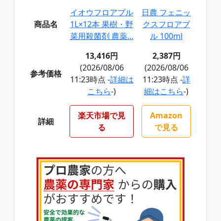
イオウフロアブル
日農 フェニッ
商品名
1L×12本 果樹・野
クスフロアブ
菜用殺菌剤 農薬…
ル 100ml
13,416円
2,387円
(2026/08/06
(2026/08/06
参考価格
11:23時点 -
詳細は
11:23時点 -
詳
こちら
-)
細はこちら
-)
楽天市場で見
Amazon
詳細
る
で見る