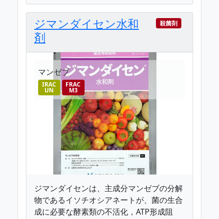
ジマンダイセン水和
殺菌剤
剤
マンゼブ
IRAC
FRAC
UN
M3
ジマンダイセンは、主成分マンゼブの分解
物であるイソチオシアネートが、菌の生合
成に必要な酵素類の不活化，ATP形成阻