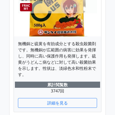
FRAC
M1
無機銅と硫黄を有効成分とする殺虫殺菌剤
です。無機銅が広範囲の病害に効果を発揮
し、同時に高い保護作用も発揮します。硫
黄がうどんこ病などに対して高い殺菌効果
を示します。性状は、淡緑色水和性粉末で
す。
累計閲覧数
3747回
詳細を見る