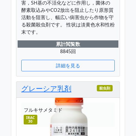
害，SH基の不活化などに作用し，菌体の
酵素取込みやCO2放出を阻止したり原形質
活動を阻害し、幅広い病害虫から作物を守
る殺菌殺虫剤です。 性状は淡黄色水和性粉
末です。
累計閲覧数
8845回
詳細を見る
グレーシア乳剤
殺虫剤
フルキサメタミド
IRAC
30