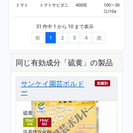
トマト
トマトサビダニ
400倍
100〜300
㍑/10a
31 件中 1 から 10 まで表示
前
1
2
3
4
次
同じ有効成分「硫黄」の製品
サンケイ園芸ボルド
殺菌剤
ー
硫黄
IRAC
FRAC
UN
M2
塩基性塩化銅