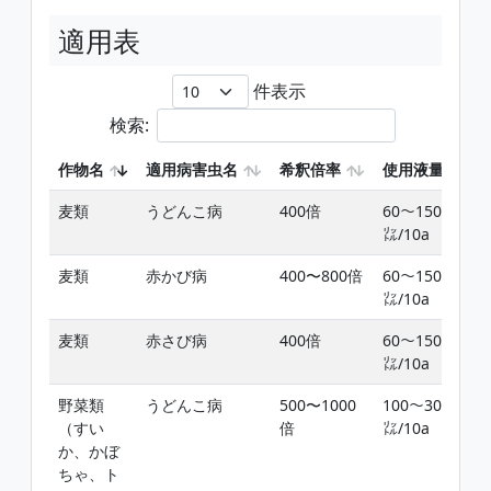
適用表
件表示
検索:
作物名
適用病害虫名
希釈倍率
使用液量
麦類
うどんこ病
400倍
60〜150
㍑/10a
麦類
赤かび病
400〜800倍
60〜150
㍑/10a
麦類
赤さび病
400倍
60〜150
㍑/10a
野菜類
うどんこ病
500〜1000
100〜300
（すい
倍
㍑/10a
か、かぼ
ちゃ、ト