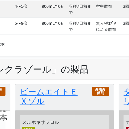
4〜5倍
800mL/10a
収穫7日前ま
空中散布
3
で
5〜8倍
800mL/10a
収穫7日前ま
無人ﾍﾘｺﾌﾟﾀｰ
3
で
による散布
表示
シクラゾール」の製品
ビームエイトＥ
殺
殺虫殺
剤
菌剤
Ｘゾル
スルホキサフロル