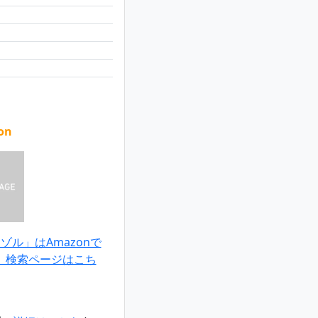
on
ル」はAmazonで
。検索ページはこち