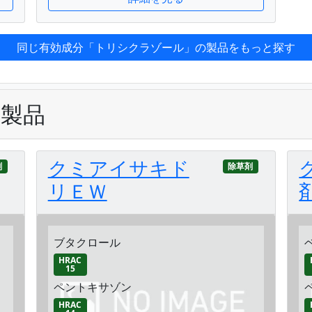
同じ有効成分「トリシクラゾール」の製品をもっと探す
の製品
クミアイサキド
剤
除草剤
リＥＷ
ブタクロール
HRAC
15
ペントキサゾン
HRAC