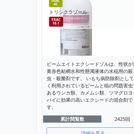
IRAC
4C
トリシクラゾール
FRAC
16.1
ビームエイトエクシードゾルは、性状が
黄赤色粘稠水和性懸濁液体の水稲用の殺
虫・殺菌剤です。 いもち病防除剤とし
く利用されているビームと稲の問題害虫
あるウンカ類、カメムシ類、ツマグロヨ
バイに効果の高いエクシードの混合剤で
す。
累計閲覧数
2425回
詳細を見る