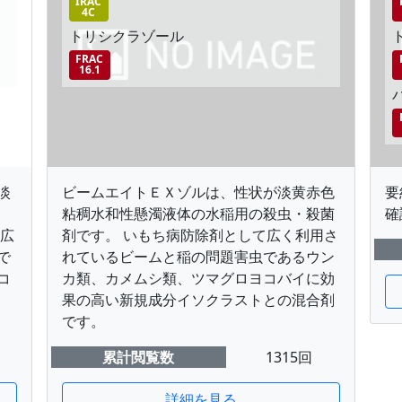
IRAC
4C
トリシクラゾール
FRAC
16.1
淡
ビームエイトＥＸゾルは、性状が淡黄赤色
要
粘稠水和性懸濁液体の水稲用の殺虫・殺菌
確
て広
剤です。 いもち病防除剤として広く利用さ
で
れているビームと稲の問題害虫であるウン
コ
カ類、カメムシ類、ツマグロヨコバイに効
果の高い新規成分イソクラストとの混合剤
です。
累計閲覧数
1315回
詳細を見る