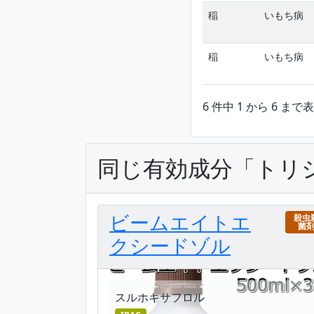
稲
いもち病
稲
いもち病
6 件中 1 から 6 まで
同じ有効成分「トリ
ビームエイトエ
殺虫
菌
クシードゾル
スルホキサフロル