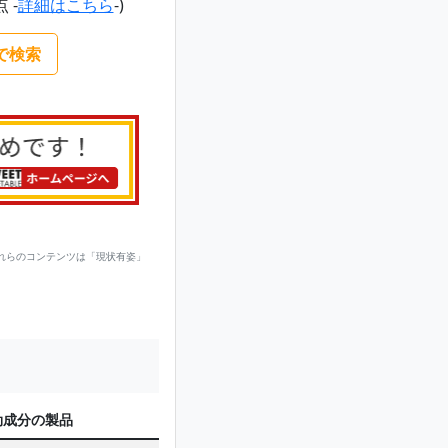
点 -
詳細はこちら
-)
nで検索
れらのコンテンツは「現状有姿」
効成分の製品