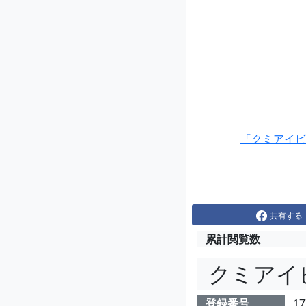
「クミアイビ
共有する
累計閲覧数
クミアイ
登録番号
17