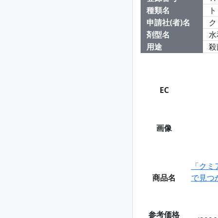
種類名
ト
申請社(者)名
ク
剤型名
水
用途
殺
EC
画像
「クミ
商品名
で見つ
参考価格