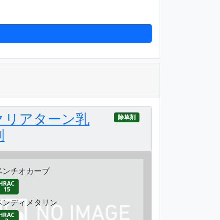
クリアターン乳
除草剤
剤
ベンチオカーブ
HRAC
15
ペンディメタリン
HRAC