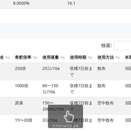
8.0000%
16.1
検索:
名
希釈倍率
使用液量
使用時期
使用方法
本
250倍
25㍑/10a
収穫7日前ま
散布
3
で
1000倍
60〜150
収穫7日前ま
散布
3
㍑/10a
で
原液
150〜
収穫7日前ま
空中散布
3
200mL/10a
で
15〜20倍
3㍑/10a
収穫7日前ま
空中散布
3
で
スクロールできます