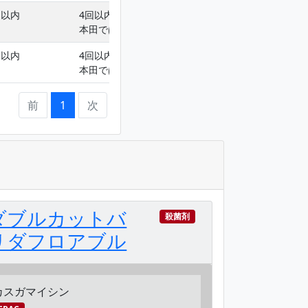
回以内
4回以内(育苗箱への処理は1回以内､
本田では3回以内)
回以内
4回以内(育苗箱への処理は1回以内､
本田では3回以内)
前
1
次
ダブルカットバ
殺菌剤
リダフロアブル
カスガマイシン