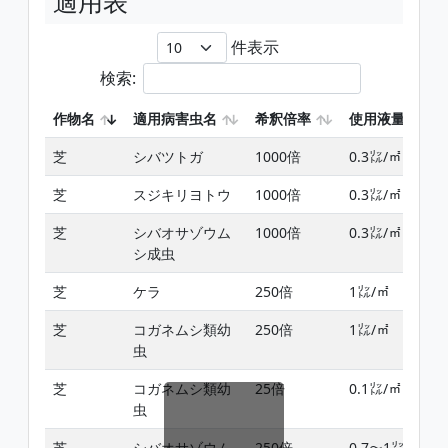
適用表
件表示
検索:
作物名
適用病害虫名
希釈倍率
使用液量
芝
シバツトガ
1000倍
0.3㍑/㎡
芝
スジキリヨトウ
1000倍
0.3㍑/㎡
芝
シバオサゾウム
1000倍
0.3㍑/㎡
シ成虫
芝
ケラ
250倍
1㍑/㎡
芝
コガネムシ類幼
250倍
1㍑/㎡
虫
芝
コガネムシ類幼
25倍
0.1㍑/㎡
虫
芝
シバオサゾウム
250倍
0.7〜1㍑/㎡