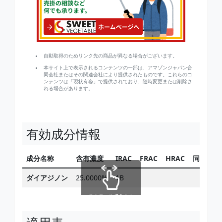
自動取得のためリンク先の商品が異なる場合がございます。
本サイト上で表示されるコンテンツの一部は、アマゾンジャパン合
同会社またはその関連会社により提供されたものです。これらのコ
ンテンツは「現状有姿」で提供されており、随時変更または削除さ
れる場合があります。
有効成分情報
成分名称
含有濃度
IRAC
FRAC
HRAC
同じ有効
ダイアジノン
25.0000%
1B
スクロールできます