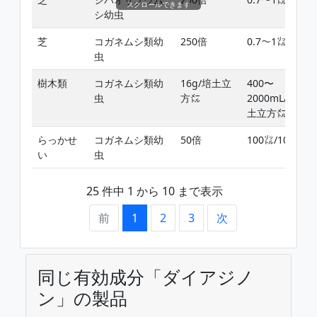
スクロールできます
シ幼虫
芝
コガネムシ類幼
250倍
0.7〜1㍑/㎡
虫
樹木類
コガネムシ類幼
16g/培土立
400〜
虫
方㍍
2000mL/培
土立方㍍
らっかせ
コガネムシ類幼
50倍
100㍑/10a
い
虫
25 件中 1 から 10 まで表示
前
1
2
3
次
同じ有効成分「ダイアジノ
ン」の製品