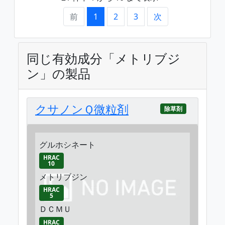
前
1
2
3
次
同じ有効成分「メトリブジ
ン」の製品
クサノンＱ微粒剤
除草剤
グルホシネート
HRAC
10
メトリブジン
HRAC
5
ＤＣＭＵ
HRAC