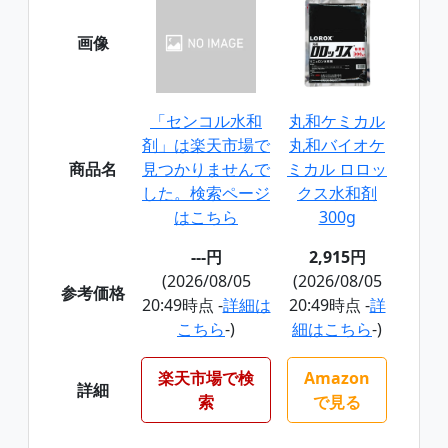
画像
「センコル水和
丸和ケミカル
剤」は楽天市場で
丸和バイオケ
商品名
見つかりませんで
ミカル ロロッ
した。検索ページ
クス水和剤
はこちら
300g
---円
2,915円
(2026/08/05
(2026/08/05
参考価格
20:49時点 -
詳細は
20:49時点 -
詳
こちら
-)
細はこちら
-)
楽天市場で検
Amazon
詳細
索
で見る