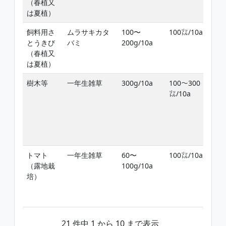
（春植又
ま
は夏植）
葉
飼料用さ
ムラサキカタ
100〜
100㍑/10a
植
とうきび
バミ
200g/10a
収
（春植又
ま
は夏植）
葉
樹木等
一年生雑草
300g/10a
100〜300
雑
㍑/10a
前
期
トマト
一年生雑草
60〜
100㍑/10a
定
（露地栽
100g/10a
後
培）
日
草
2､
21 件中 1 から 10 まで表示