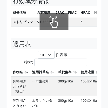
有効成分情報
成分名称
含有濃度
IRAC
FRAC
HRAC
同じ有効
メトリブジン
50.0000%
5
スクロールできます
適用表
件表示
検索:
作物名
適用雑草名
希釈倍率
使用液量
使
飼料用さ
一年生雑草
300g/10a
100㍑/10a
萌
とうきび
ま
（株出）
葉
飼料用さ
ムラサキカタ
300g/10a
100㍑/10a
萌
とうきび
バミ
ま