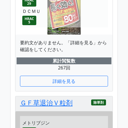
HRAC
29
ＤＣＭＵ
HRAC
5
要約文がありません。「詳細を見る」から
確認をしてください。
累計閲覧数
267回
詳細を見る
ＧＦ草退治Ｖ粒剤
除草剤
メトリブジン