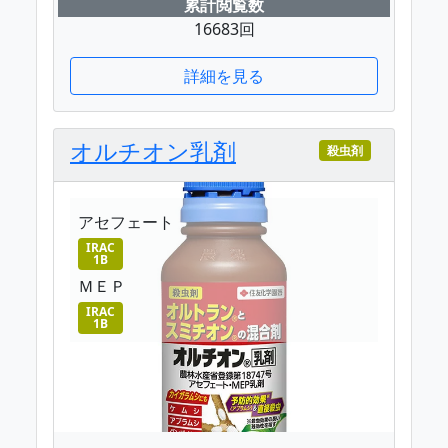
累計閲覧数
16683回
詳細を見る
オルチオン乳剤
殺虫剤
アセフェート
IRAC
1B
ＭＥＰ
IRAC
1B