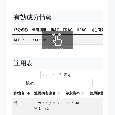
有効成分情報
成分名称
含有濃度
IRAC
FRAC
HRAC
同じ有効成分
ＭＥＰ
3.0000%
1B
検索
スクロールできます
適用表
件表示
検索:
作物名
適用病害虫名
希釈倍率
使用液量
稲
ニカメイチュウ
3kg/10a
第１世代