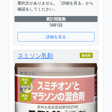
要約文がありません。「詳細を見る」から
確認をしてください。
累計閲覧数
5881回
詳細を見る
スミソン乳剤
殺虫剤
マラソン
IRAC
1B
ＭＥＰ
IRAC
1B