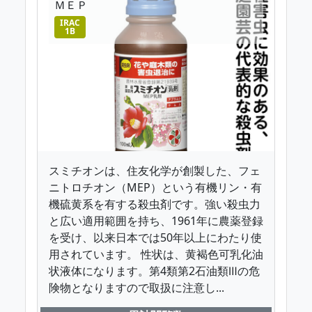
ＭＥＰ
IRAC
1B
スミチオンは、住友化学が創製した、フェ
ニトロチオン（MEP）という有機リン・有
機硫黄系を有する殺虫剤です。強い殺虫力
と広い適用範囲を持ち、1961年に農薬登録
を受け、以来日本では50年以上にわたり使
用されています。 性状は、黄褐色可乳化油
状液体になります。第4類第2石油類Ⅲの危
険物となりますので取扱に注意し...