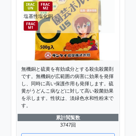
IRAC
FRAC
UN
M2
塩基性塩化銅
FRAC
M1
無機銅と硫黄を有効成分とする殺虫殺菌剤
です。無機銅が広範囲の病害に効果を発揮
し、同時に高い保護作用も発揮します。硫
黄がうどんこ病などに対して高い殺菌効果
を示します。性状は、淡緑色水和性粉末で
す。
累計閲覧数
3747回