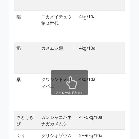
稲
ニカメイチュウ
4kg/10a
第２世代
稲
カメムシ類
4kg/10a
桑
クワシントメタ
4kg/10a
マバエ
スクロールできます
さとうき
カンシャコバネ
4〜5kg/10a
び
ナガカメムシ
くり
クリシギゾウム
5〜6kg/10a