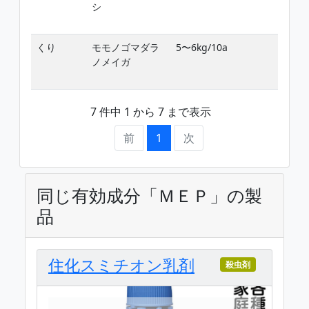
シ
くり
モモノゴマダラ
5〜6kg/10a
ノメイガ
7 件中 1 から 7 まで表示
前
1
次
同じ有効成分「ＭＥＰ」の製
品
住化スミチオン乳剤
殺虫剤