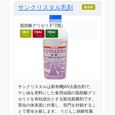
サンクリスタル乳剤
殺虫剤
脂肪酸グリセリド（虫）
IRAC
FRAC
HRAC
「-」
「-」
「-」
サンクリスタルは新有機JAS法適合剤で、
ヤシ油を原料にした食用油脂の脂肪酸グリ
セリドを有効成分とする殺虫殺菌剤です。
害虫の体表面に付着し、気門を封鎖するこ
とで害虫を殺します。 うどんこ病耐性菌、