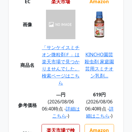
EC
楽天市場
Amazon
画像
「サンケイスミチ
オン微粒剤Ｆ」は
KINCHO園芸
楽天市場で見つか
殺虫剤 家庭園
商品名
りませんでした。
芸用スミチオ
検索ページはこち
ン乳剤…
ら
---円
619円
(2026/08/06
(2026/08/06
参考価格
06:40時点 -
詳細は
06:40時点 -
詳
こちら
-)
細はこちら
-)
楽天市場で検
Amazon