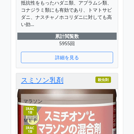
抵抗性をもったハダニ類、アブラムシ類、
コナジラミ類にも有効であり、トマトサビ
ダニ、ナスチャノホコリダニに対しても高
い効...
累計閲覧数
5955回
詳細を見る
スミソン乳剤
殺虫剤
マラソン
IRAC
1B
ＭＥＰ
IRAC
1B