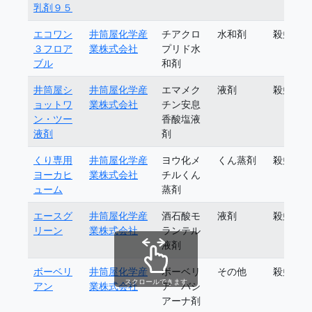
乳剤９５
エコワン
井筒屋化学産
チアクロ
水和剤
殺虫剤
３フロア
業株式会社
プリド水
ブル
和剤
井筒屋シ
井筒屋化学産
エマメク
液剤
殺虫剤
ョットワ
業株式会社
チン安息
ン・ツー
香酸塩液
液剤
剤
くり専用
井筒屋化学産
ヨウ化メ
くん蒸剤
殺虫剤
ヨーカヒ
業株式会社
チルくん
ューム
蒸剤
エースグ
井筒屋化学産
酒石酸モ
液剤
殺虫剤
リーン
業株式会社
ランテル
液剤
ボーベリ
井筒屋化学産
ボーベリ
その他
殺虫剤
スクロールできます
アン
業株式会社
ア バシ
アーナ剤