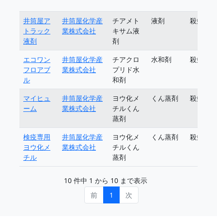
井筒屋ア
井筒屋化学産
チアメト
液剤
殺虫剤
トラック
業株式会社
キサム液
液剤
剤
エコワン
井筒屋化学産
チアクロ
水和剤
殺虫剤
フロアブ
業株式会社
プリド水
ル
和剤
マイヒュ
井筒屋化学産
ヨウ化メ
くん蒸剤
殺虫剤
ーム
業株式会社
チルくん
蒸剤
検疫専用
井筒屋化学産
ヨウ化メ
くん蒸剤
殺虫剤
ヨウ化メ
業株式会社
チルくん
チル
蒸剤
10 件中 1 から 10 まで表示
前
1
次