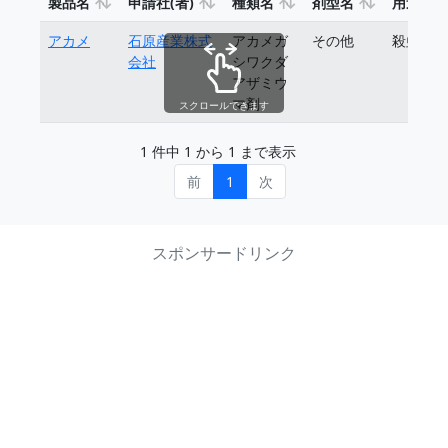
製品名
申請社(者)
種類名
剤型名
用途
アカメ
石原産業株式
アカメガ
その他
殺虫剤
会社
シワクダ
アザミウ
マ剤
スクロールできます
1 件中 1 から 1 まで表示
前
1
次
スポンサードリンク