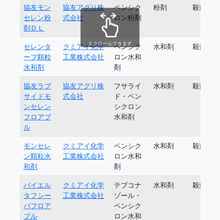
協友モン
協友アグリ株
ペンシク
粉剤
殺菌剤
セレン粉
式会社
ロン粉剤
剤ＤＬ
スクロールできます
セレンタ
クミアイ化学
ペンシク
水和剤
殺菌剤
ーフ顆粒
工業株式会社
ロン水和
水和剤
剤
協友ラブ
協友アグリ株
フサライ
水和剤
殺菌剤
サイドモ
式会社
ド・ペン
ンセレン
シクロン
フロアブ
水和剤
ル
モンセレ
クミアイ化学
ペンシク
水和剤
殺菌剤
ン顆粒水
工業株式会社
ロン水和
和剤
剤
バイエル
クミアイ化学
テブコナ
水和剤
殺菌剤
タフシー
工業株式会社
ゾール・
バフロア
ペンシク
ブル
ロン水和