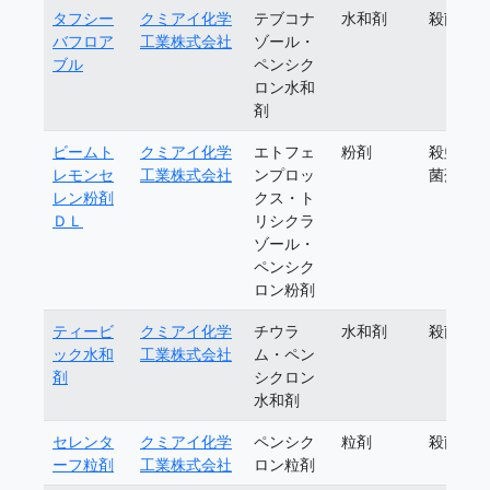
タフシー
クミアイ化学
テブコナ
水和剤
殺菌剤
バフロア
工業株式会社
ゾール・
ブル
ペンシク
ロン水和
剤
ビームト
クミアイ化学
エトフェ
粉剤
殺虫殺
レモンセ
工業株式会社
ンプロッ
菌剤
レン粉剤
クス・ト
ＤＬ
リシクラ
ゾール・
ペンシク
ロン粉剤
ティービ
クミアイ化学
チウラ
水和剤
殺菌剤
ック水和
工業株式会社
ム・ペン
剤
シクロン
水和剤
セレンタ
クミアイ化学
ペンシク
粒剤
殺菌剤
ーフ粒剤
工業株式会社
ロン粒剤