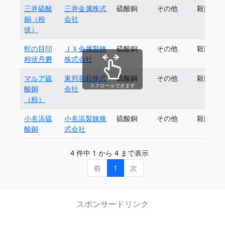
三井硫酸
三井金属株式
硫酸銅
その他
殺菌剤
銅（粉
会社
状）
蛇の目印
ＪＸ金属製錬
硫酸銅
その他
殺菌剤
粉状丹礬
株式会社
マルア硫
東邦亜鉛株式
硫酸銅
その他
殺菌剤
スクロールできます
酸銅
会社
（粉）
小名浜硫
小名浜製錬株
硫酸銅
その他
殺菌剤
酸銅
式会社
4 件中 1 から 4 まで表示
前
1
次
スポンサードリンク