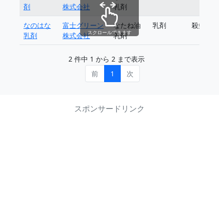
剤
株式会社
乳剤
なのはな
富士グリーン
なたね油
乳剤
殺虫剤
スクロールできます
乳剤
株式会社
乳剤
2 件中 1 から 2 まで表示
前
1
次
スポンサードリンク