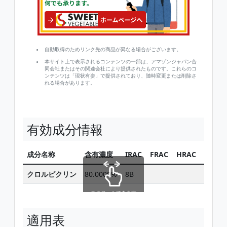
自動取得のためリンク先の商品が異なる場合がございます。
本サイト上で表示されるコンテンツの一部は、アマゾンジャパン合
同会社またはその関連会社により提供されたものです。これらのコ
ンテンツは「現状有姿」で提供されており、随時変更または削除さ
れる場合があります。
有効成分情報
成分名称
含有濃度
IRAC
FRAC
HRAC
同じ有
クロルピクリン
80.0000%
8B
スクロールできます
適用表