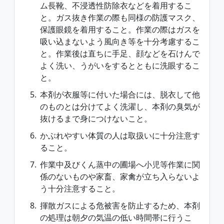
ム長靴、不浸透性防除衣などを着用するこ
と。ガス抜き作業の際も同様の防護マスク、
保護眼鏡を着用すること。作業の際はガスを
吸い込まないよう風向き等を十分考慮するこ
と。作業後は直ちに手足、顔などを石けんで
よく洗い、うがいをするとともに洗眼するこ
と。
本剤が衣服等に付いた場合には、脱衣して他
のものとは分けてよく洗濯し、本剤の臭気が
抜けるまで身につけないこと。
かぶれやすい体質の人は取扱いに十分注意す
ること。
作業中及びくん蒸中の圃場へ小児等作業に関
係のないものや家畜、家禽が立ち入らないよ
う十分注意すること。
揮散ガスによる危被害を防止するため、本剤
の処理は朝夕の気温の低い時間帯に行うこ