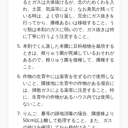
るとガスは大体抜けるが、念のためくわを入
れ、土質、気温等により、なお臭気が残って
いる時は、よく切り返し、完全にガス抜きを
行ってから、播種あるいは移植すること。う
り類は本剤のガスに弱いので、ガス抜きは特
に丁寧に行うよう注意すること。
本剤でくん蒸した本圃に豆科植物を栽培する
ときは、根りゅう菌が死滅しているおそれが
あるので、根りゅう菌を接種して、播種する
こと。
作物の生育中には薬害を生ずるので使用しな
いこと。隣接地に生育中の作物がある場合に
は、揮散ガスによる薬害に注意すること。特
に、生育中の作物があるハウス内では使用し
ないこと。
りんご、桑等の跡地消毒の場合、隣接株より
50cm以上離して処理すること。また、ガス
の抜けを確認してから植付けること。