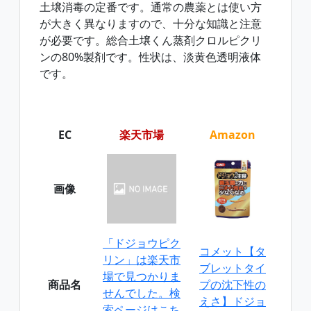
土壌消毒の定番です。通常の農薬とは使い方
が大きく異なりますので、十分な知識と注意
が必要です。総合土壌くん蒸剤クロルピクリ
ンの80%製剤です。性状は、淡黄色透明液体
です。
EC
楽天市場
Amazon
画像
「ドジョウピク
コメット【タ
リン」は楽天市
ブレットタイ
場で見つかりま
商品名
プの沈下性の
せんでした。検
えさ】ドジョ
索ページはこち