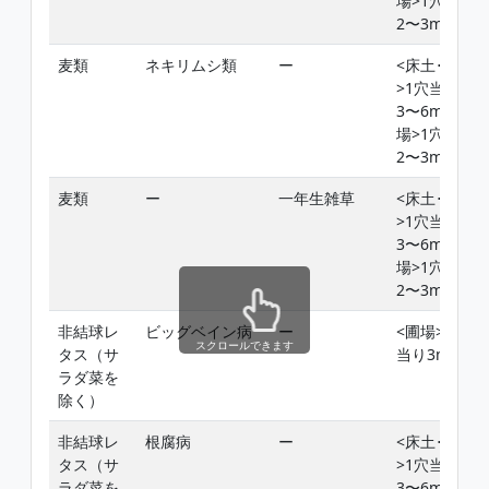
場>1穴当り
2〜3mL
麦類
ネキリムシ類
ー
<床土･堆肥
>1穴当り
3〜6mL<圃
場>1穴当り
2〜3mL
麦類
ー
一年生雑草
<床土･堆肥
>1穴当り
3〜6mL<圃
場>1穴当り
2〜3mL
非結球レ
ビッグベイン病
ー
<圃場>1穴
スクロールできます
タス（サ
当り3mL
ラダ菜を
除く）
非結球レ
根腐病
ー
<床土･堆肥
タス（サ
>1穴当り
ラダ菜を
3〜6mL<圃