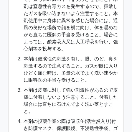
剤は窒息性有毒ガスを発生するので、揮散し
たガスを吸い込まないよう注意すること。本
剤使用中に身体に異常を感じた場合には、通
風の良好な場所で顔を横に向け、体を暖めな
がら直ちに医師の手当を受けること。場合に
よっては、酸素吸入又は人工呼吸を行い、強
心剤等を投与する。
本剤は催涙性の刺激を有し、眼、のど、鼻を
刺激するので注意すること。ガスが眼に入り
ひどく痛む時は、多量の水でよく洗い速やか
に眼科医の手当を受けること。
本剤は皮膚に対して強い刺激性があるので皮
膚に付着しないよう注意すること。付着した
場合には直ちに石けんでよく洗い落とすこ
と。
本剤の投薬作業の際は吸収缶(活性炭入り)付
き防護マスク、保護眼鏡、不浸透性手袋、ゴ