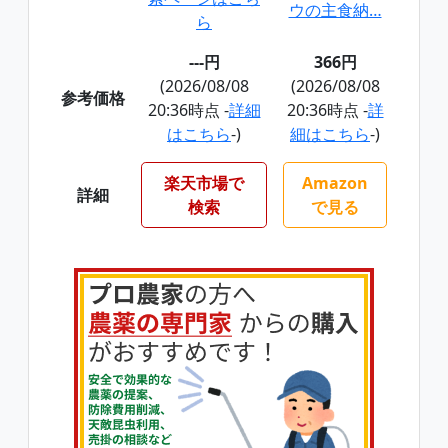
ウの主食納…
ら
---円
366円
(2026/08/08
(2026/08/08
参考価格
20:36時点 -
詳細
20:36時点 -
詳
はこちら
-)
細はこちら
-)
楽天市場で
Amazon
詳細
検索
で見る