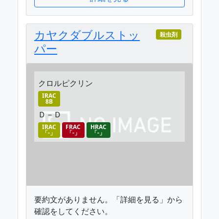
カヤクダブルストッ
殺虫剤
パー
クロルピクリン
IRAC
8B
Ｄ－Ｄ
IRAC
FRAC
HRAC
「-」
「-」
「-」
要約文がありません。「詳細を見る」から
確認をしてください。