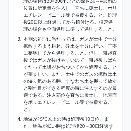
理の場合は30×30cmごとの深さ30～40cmの
位置に所定量を注入し、直ちに覆土し、ポリ
エチレン、ビニール等で被覆すること。処理
後20日以上経過してから植付ける。植穴処
理の場合も全面処理に準じて処理すること。
本剤の処理に当たっては、ガスが土中で十分
拡散するよう耕起、砕土を十分に行い、丁寧
に整地してから処理すること。但し、耕起直
後ではガスが抜けやすいので、耕起後しばら
くたって土壌がおちついてから処理すること
が望ましい。また、土中でのガスの拡散は土
の湿り気のある時、すなわち土を握って放す
と割れ目ができる程度の時に注入するのが最
適である。注入部位を直ちに覆土し、地表面
をポリエチレン、ビニール等で被覆するこ
と。
地温が15℃以上の時は処理後10日位、ま
た、地温が低い時は処理後20～30日経過す