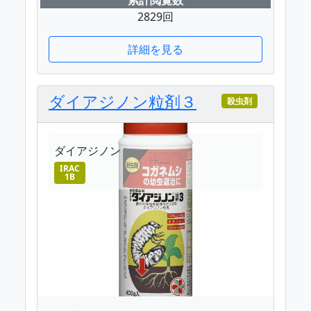
2829回
詳細を見る
ダイアジノン粒剤３
殺虫剤
ダイアジノン
IRAC
1B