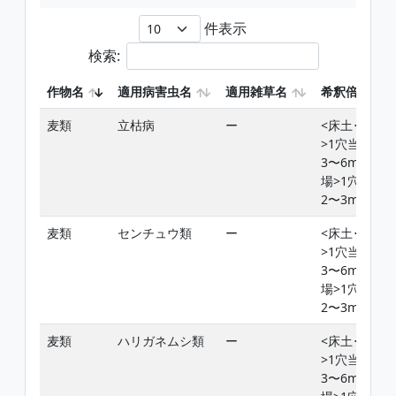
件表示
検索:
作物名
適用病害虫名
適用雑草名
希釈倍率
麦類
立枯病
ー
<床土･堆肥
>1穴当り
3〜6mL<圃
場>1穴当り
2〜3mL
麦類
センチュウ類
ー
<床土･堆肥
>1穴当り
3〜6mL<圃
場>1穴当り
2〜3mL
麦類
ハリガネムシ類
ー
<床土･堆肥
>1穴当り
3〜6mL<圃