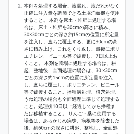
本剤を処理する場合、液漏れ、液だれがなく
正確に注入量を調節できる土壌消毒機を使用
すること。 本剤を床土・堆肥に処理する場
合は、床土・堆肥を30cmの高さに積み、
30×30cmごとの深さ約15cmの位置に所定量
を注入し、直ちに覆土する。更に30cmの高
さに積み上げ、これをくり返し、最後にポリ
エチレン、ビニール等で被覆し、7日以上お
くこと。 本剤を圃場に処理する場合は、耕
起、整地後、全面処理の場合は、30 ×30cm
ごとの深さ約15cmの位置に所定量を注入
し、直ちに覆土し、ポリエチレン、ビニール
等で被覆すること。播種溝処理、植穴処理、
うね処理の場合も全面処理に準じて処理する
こと。処理後10日以上経過してから播種ま
たは移植すること。 りんご・桑に使用する
場合は、あらかじめ病株、病根等を除去した
後、約60cmの深さに耕起、整地し、全面処