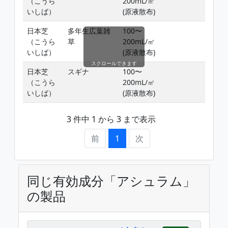
（こうら
200mL/㎡
草
いしば）
(原液散布)
日本芝
多年生広葉雑
100〜
芝
（こうら
草
200mL/㎡
草
いしば）
(原液散布)
スクロールできます
日本芝
スギナ
100〜
春
（こうら
200mL/㎡
育
いしば）
(原液散布)
育
3 件中 1 から 3 まで表示
前
1
次
同じ有効成分「アシュラム」
の製品