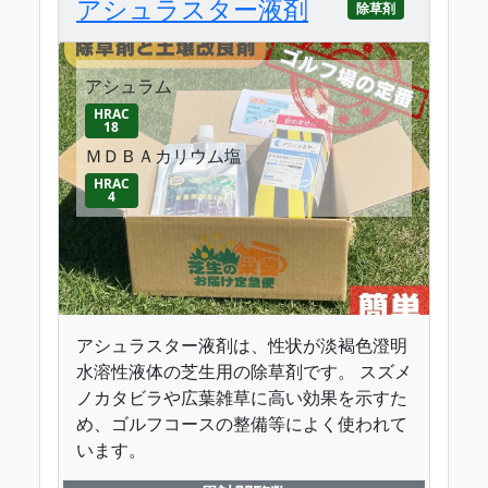
アシュラスター液剤
除草剤
アシュラム
HRAC
18
ＭＤＢＡカリウム塩
HRAC
4
アシュラスター液剤は、性状が淡褐色澄明
水溶性液体の芝生用の除草剤です。 スズメ
ノカタビラや広葉雑草に高い効果を示すた
め、ゴルフコースの整備等によく使われて
います。