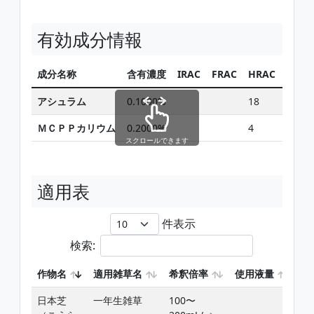
有効成分情報
成分名称
含有濃度
IRAC
FRAC
HRAC
同じ
アシュラム
0.1000%
18
ＭＣＰＰカリウム
0.2000%
4
スクロールできます
適用表
件表示
検索:
作物名
適用雑草名
希釈倍率
使用液量
使
日本芝
一年生雑草
100〜
芝