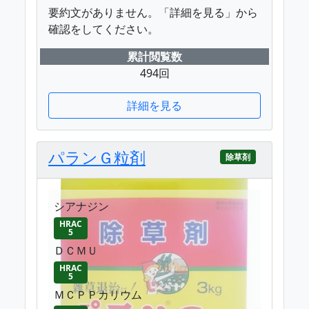
要約文がありません。「詳細を見る」から
確認をしてください。
累計閲覧数
494回
詳細を見る
パランＧ粒剤
除草剤
シアナジン
HRAC
5
ＤＣＭＵ
HRAC
5
ＭＣＰＰカリウム