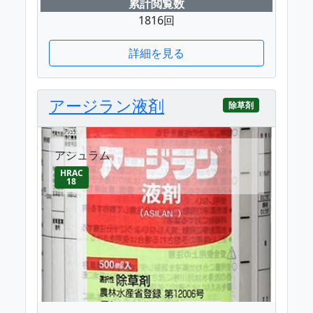
累計閲覧数
1816回
詳細を見る
アージラン液剤
除草剤
アシュラム
HRAC
18