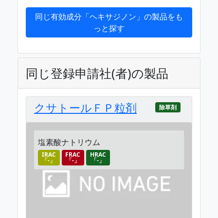
同じ有効成分「ヘキサジノン」の製品をも
っと探す
同じ登録申請社(者)の製品
クサトールＦＰ粒剤
除草剤
塩素酸ナトリウム
IRAC
FRAC
HRAC
「-」
「-」
「-」