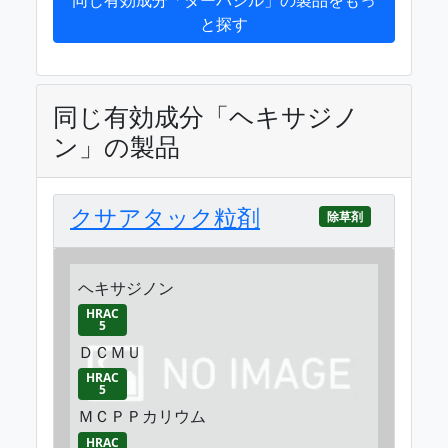
と探す
同じ有効成分「ヘキサジノ
ン」の製品
クサアタック粒剤
除草剤
ヘキサジノン
HRAC
5
ＤＣＭＵ
HRAC
5
ＭＣＰＰカリウム
HRAC