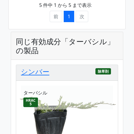
5 件中 1 から 5 まで表示
前
1
次
同じ有効成分「ターバシル」
の製品
シンバー
除草剤
ターバシル
HRAC
5