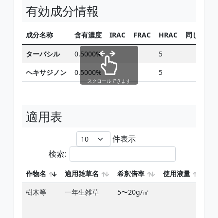
有効成分情報
成分名称
含有濃度
IRAC
FRAC
HRAC
同じ有効
ターバシル
0.5000%
5
検
ヘキサジノン
0.5000%
5
検
スクロールできます
適用表
件表示
検索:
作物名
適用雑草名
希釈倍率
使用液量
使
樹木等
一年生雑草
5〜20g/㎡
雑