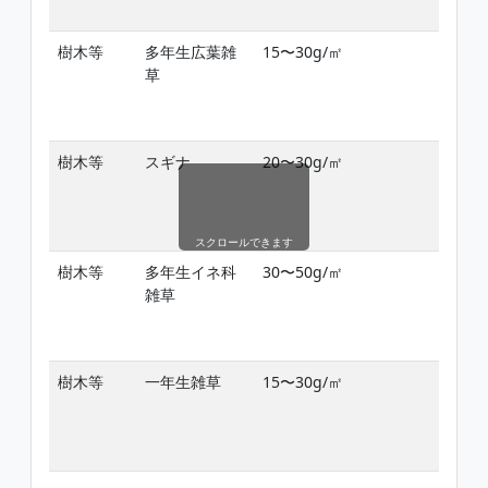
樹木等
多年生広葉雑
15〜30g/㎡
雑
草
期
樹木等
スギナ
20〜30g/㎡
雑
期
スクロールできます
樹木等
多年生イネ科
30〜50g/㎡
雑
雑草
期
樹木等
一年生雑草
15〜30g/㎡
雑
期