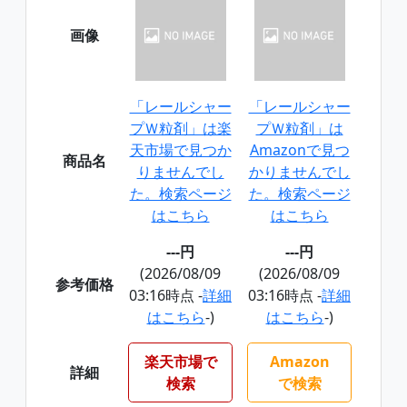
画像
「レールシャー
「レールシャー
プＷ粒剤」は楽
プＷ粒剤」は
天市場で見つか
Amazonで見つ
商品名
りませんでし
かりませんでし
た。検索ページ
た。検索ページ
はこちら
はこちら
---円
---円
(2026/08/09
(2026/08/09
参考価格
03:16時点 -
詳細
03:16時点 -
詳細
はこちら
-)
はこちら
-)
楽天市場で
Amazon
詳細
検索
で検索