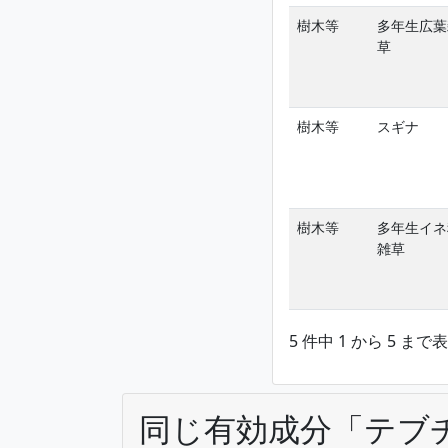
樹木等
多年生広葉
草
樹木等
スギナ
樹木等
多年生イネ
雑草
5 件中 1 から 5 まで
同じ有効成分「テブ