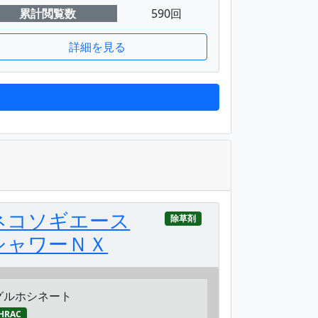
累計閲覧数
590回
詳細を見る
ネコソギエース
除草剤
シャワーＮＸ
グルホシネート
HRAC