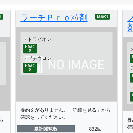
ラーチＰｒｏ粒剤
剤
除草剤
テトラピオン
HRAC
0
テブチウロン
HRAC
5
要約文がありません。「詳細を見る」から
確認をしてください。
ら
要
確
累計閲覧数
832回