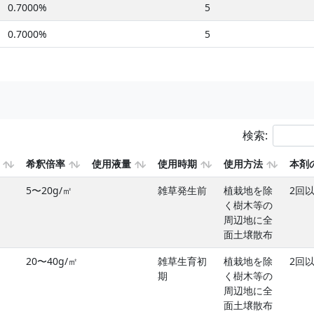
0.7000%
5
0.7000%
5
検索:
希釈倍率
使用液量
使用時期
使用方法
本剤
5〜20g/㎡
雑草発生前
植栽地を除
2回
く樹木等の
周辺地に全
面土壌散布
20〜40g/㎡
雑草生育初
植栽地を除
2回
期
く樹木等の
周辺地に全
面土壌散布