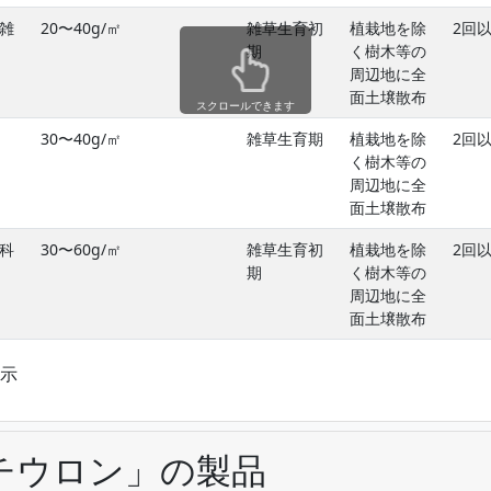
雑
20〜40g/㎡
雑草生育初
植栽地を除
2回
期
く樹木等の
周辺地に全
面土壌散布
スクロールできます
30〜40g/㎡
雑草生育期
植栽地を除
2回
く樹木等の
周辺地に全
面土壌散布
科
30〜60g/㎡
雑草生育初
植栽地を除
2回
期
く樹木等の
周辺地に全
面土壌散布
表示
チウロン」の製品