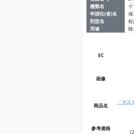
種類名
テ
申請社(者)名
保
剤型名
粒
用途
除
EC
画像
「マス
商品名
参考価格
(