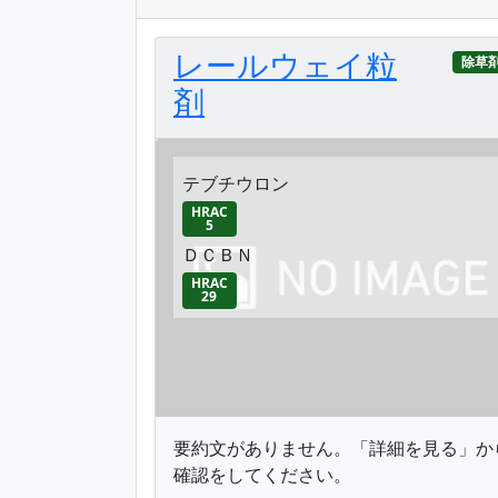
レールウェイ粒
除草
剤
テブチウロン
HRAC
5
ＤＣＢＮ
HRAC
29
要約文がありません。「詳細を見る」か
確認をしてください。