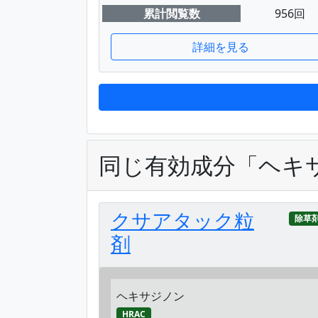
累計閲覧数
956回
詳細を見る
同じ有効成分「ヘキ
クサアタック粒
除草
剤
ヘキサジノン
HRAC