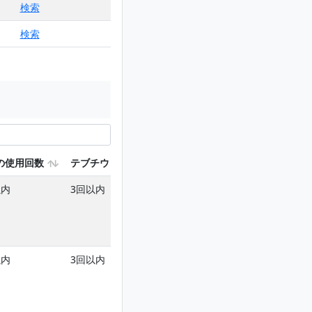
検索
検索
の使用回数
テブチウロンを含む使用回数
ヘキサジノンを含む
以内
3回以内
2回以内
以内
3回以内
2回以内