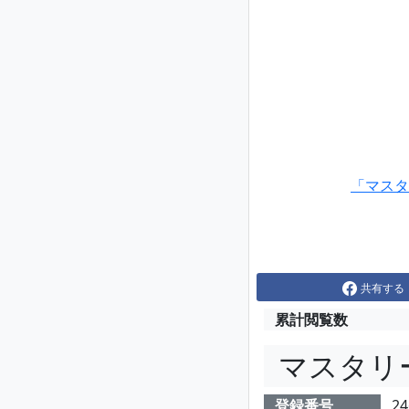
「マスタ
共有する
累計閲覧数
マスタリ
登録番号
24