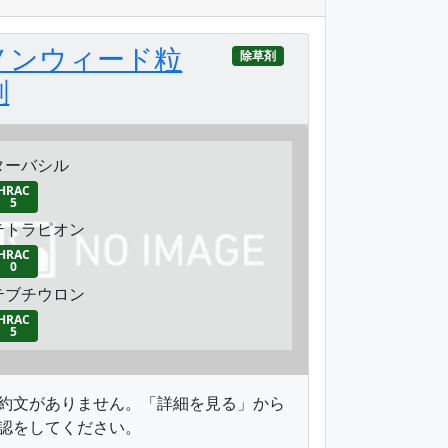
ノンウィード粒
除草剤
剤
ターバシル
HRAC
5
テトラピオン
HRAC
0
テブチウロン
HRAC
5
約文がありません。「詳細を見る」から
認をしてください。