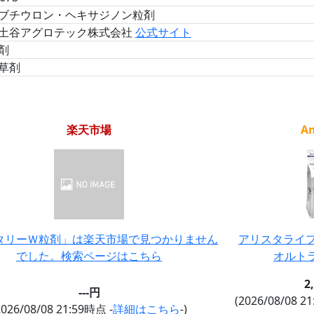
ブチウロン・ヘキサジノン粒剤
土谷アグロテック株式会社
公式サイト
剤
草剤
楽天市場
A
タリーＷ粒剤」は楽天市場で見つかりません
アリスタライフ
でした。検索ページはこちら
オルトラ
2
---円
(2026/08/08 2
2026/08/08 21:59時点 -
詳細はこちら
-)