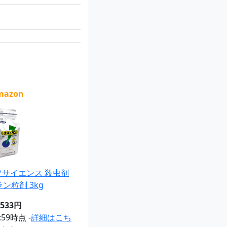
mazon
サイエンス 殺虫剤
ン粒剤 3kg
,533円
1:59時点 -
詳細はこち